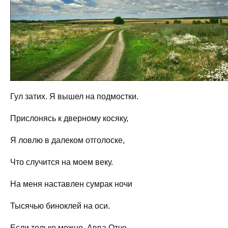
Гул затих. Я вышел на подмостки.
Прислонясь к дверному косяку,
Я ловлю в далеком отголоске,
Что случится на моем веку.
На меня наставлен сумрак ночи
Тысячью биноклей на оси.
Если только можно, Aвва Oтче,