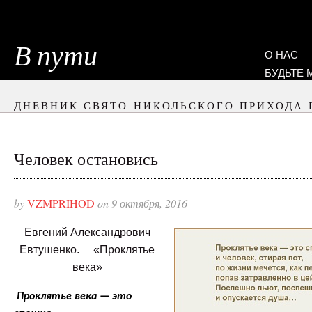
В пути
О НАС
БУДЬТЕ
ДНЕВНИК СВЯТО-НИКОЛЬСКОГО ПРИХОДА 
Человек остановись
by
VZMPRIHOD
on 9 октября, 2016
Евгений Александрович
Евтушенко. «Проклятье
века»
Проклятье века — это