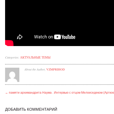
Categories:
АКТУАЛЬНЫЕ ТЕМЫ
About the Author,
VZMPRIHOD
←
памяти архимандрита Наума . Интервью с отцом Мелхиседеком (Артю
ДОБАВИТЬ КОММЕНТАРИЙ