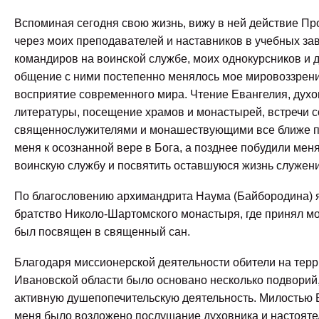
Вспоминая сегодня свою жизнь, вижу в ней действие П
через моих преподавателей и наставников в учебных за
командиров на воинской службе, моих однокурсников и д
общение с ними постепенно менялось мое мировоззрени
восприятие современного мира. Чтение Евангелия, дух
литературы, посещение храмов и монастырей, встречи с
священнослужителями и монашествующими все ближе 
меня к осознанной вере в Бога, а позднее побудили мен
воинскую службу и посвятить оставшуюся жизнь служени
По благословению архимандрита Наума (Байбородина) я
братство Николо-Шартомского монастыря, где принял м
был посвящен в священный сан.
Благодаря миссионерской деятельности обители на тер
Ивановской области было основано несколько подворий,
активную душепопечительскую деятельность. Милостью 
меня было возложено послушание духовника и настояте