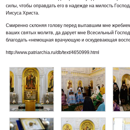
силы, чтобы оправдать его в надежде на милость Госпо
Иисуса Христа.
Смиренно склоняя голову перед выпавшим мне жребие
ваших святых молитв, да дарует мне Всесильный Госпо
благодать «немощная врачующую и оскудевающая вос
http://www.patriarchia.ru/db/text/4650999.html