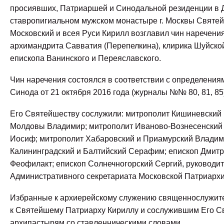
просиявших, Патриаршей и Синодальной резиденции в
ставропигиальном мужском монастыре г. Москвы Святе
Московский и всея Руси Кирилл возглавил чин наречени
архимандрита Савватия (Перепелкина), клирика Шуйской
епископа Ванинского и Переяславского.
Чин наречения состоялся в соответствии с определени
Синода от 21 октября 2016 года (журналы №№ 80, 81, 85
Его Святейшеству сослужили: митрополит Кишиневский 
Молдовы Владимир; митрополит Иваново-Вознесенский 
Иосиф; митрополит Хабаровский и Приамурский Владим
Калининградский и Балтийский Серафим; епископ Дмит
Феофилакт; епископ Солнечногорский Сергий, руководи
Административного секретариата Московской Патриархи
Избранные к архиерейскому служению священнослужит
к Святейшему Патриарху Кириллу и сослужившим Его С
архипастырям со ставленническими словами.