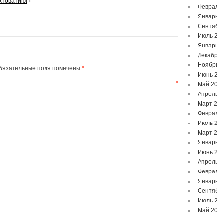
хтованию!
»
Феврал
Январь
Сентя
Июль 
Январь
Декабр
Ноябр
бязательные поля помечены
*
Июнь 
ентарий
*
Май 2
Апрель
Март 
Феврал
Июль 
Март 
Январь
Июнь 
Апрель
Феврал
Январь
Сентя
Июль 
Май 2