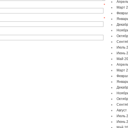
Апрель
мя
*
Март 
Феврал
mail
*
Январь
Декабр
Ноябр
Октябр
Сентя
Июль 
Июнь 
Май 2
Апрель
Март 
Феврал
Январь
Декабр
Ноябр
Октябр
Сентя
Август
Июль 
Июнь 
Май 2