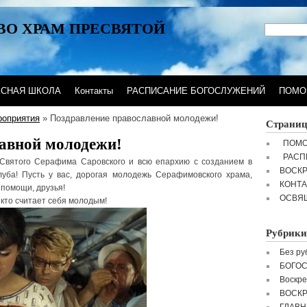
ВО ХРАМ ПРЕСВЯТОЙ
ЕСНАЯ ШКОЛА
Контакты
РАСПИСАНИЕ БОГОСЛУЖЕНИЙ
ПОМО
роприятия
» Поздравление православной молодежи!
Страни
авной молодежи!
ПОМО
РАСП
Святого Серафима Саровского и всю епархию с созданием в
ВОСК
уба! Пусть у вас, дорогая молодежь Серафимовского храма,
КОНТ
 помощи, друзья!
ОСВЯ
кто считает себя молодым!
Рубрики
Без ру
БОГО
Воскре
ВОСК