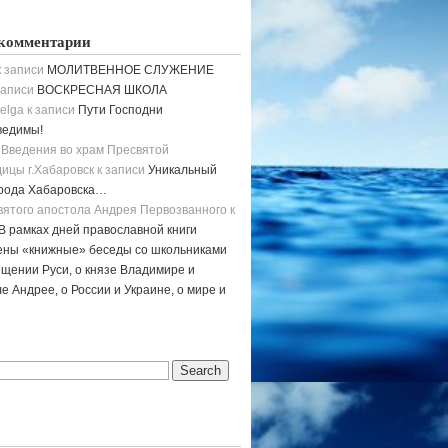
комментарии
 записи
МОЛИТВЕННОЕ СЛУЖЕНИЕ
записи
ВОСКРЕСНАЯ ШКОЛА
elga
к записи
Пути Господни
ведимы!
 Введения во храм Пресвятой
ицы г.Хабаровск
к записи
Уникальный
орода Хабаровска…
вятого апостола Андрея Первозванного
к
В рамках дней православной книги
ены «книжные» беседы со школьниками
щении Руси, о князе Владимире и
е Андрее, о России и Украине, о мире и