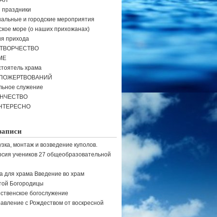
АЯ
и праздники
альные и городские мероприятия
кое море (о наших прихожанах)
я прихода
ТВОРЧЕСТВО
МЕ
тоятель храма
 ПОЖЕРТВОВАНИЙ
льное служение
ЕНЧЕСТВО
НТЕРЕСНО
записи
узка, монтаж и возведение куполов.
рсия учеников 27 общеобразовательной
а для храма Введение во храм
той Богородицы
ственское богослужение
авление с Рождеством от воскресной