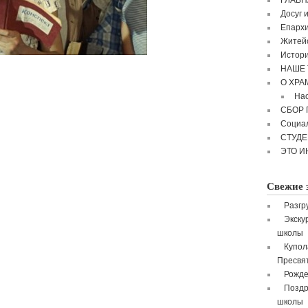
ГЛАВН
Досуг 
Епархи
Житейс
Истори
НАШЕ 
О ХРА
Нас
СБОР
Социа
СТУД
ЭТО И
Свежие 
Разгр
Экску
школы
Купол
Пресвя
Рожде
Поздр
школы