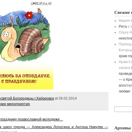
Свежие 
Мария
к
Рита
к 
Ольга H
неиспо
Приход
Богород
храм г
Храм С
записи
провед
— о Кре
апостол
любви!
святой Богородицы г.Хабаровск
at 26.02.2014
ские мероприятия
,
и празднику православной молодежи…
Архивы
ых школ города — Александра Лопатина и Антона Никуляк —