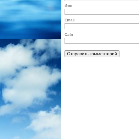
И
E
Сайт