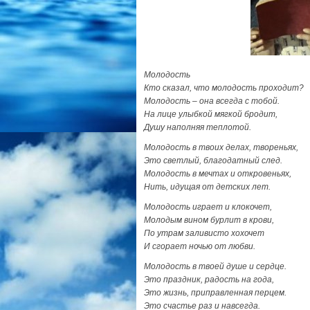
Молодость
Кто сказал, что молодость проходит?
Молодость – она всегда с тобой.
На лице улыбкой мягкой бродит,
Душу наполняя теплотой.
Молодость в твоих делах, твореньях,
Это светлый, благодатный след.
Молодость в мечтах и откровеньях,
Нить, идущая от детских лет.
Молодость играет и клокочет,
Молодым вином бурлит в крови,
По утрам заливисто хохочет
И сгорает ночью от любви.
Молодость в твоей душе и сердце.
Это праздник, радость на года,
Это жизнь, приправленная перцем.
Это счастье раз и навсегда.