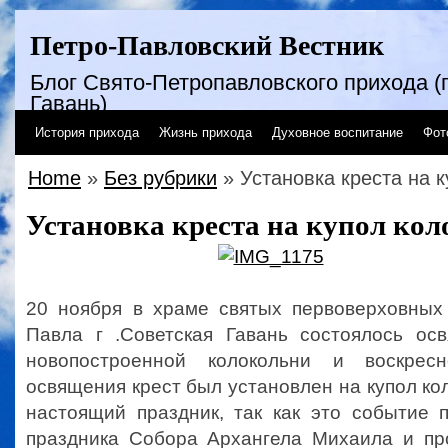
Петро-Павловский Вестник
Блог Свято-Петропавловского прихода (г
Гавань)
История прихода
Жизнь прихода
Духовное воспитание
Фот
Home
»
Без рубрики
» Установка креста на 
Установка креста на купол ко
20 ноября в храме святых первоверховных
Павла г .Советская Гавань состоялось ос
новопостроенной колокольни и воскрес
освящения крест был установлен на купол ко
настоящий праздник, так как это событие 
праздника Собора Архангела Михаила и п