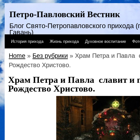
Петро-Павловский Вестник
Блог Свято-Петропавловского прихода (г
Гавань)
История прихода
Жизнь прихода
Духовное воспитание
Фот
Home
»
Без рубрики
» Храм Петра и Павла 
Рождество Христово.
Храм Петра и Павла славит и 
Рождество Христово.