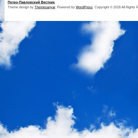
Петро-Павловский Вестник
.
Theme design by
Themesanyar
. Powered by
WordPress
. Copyright © 2026 All Rights