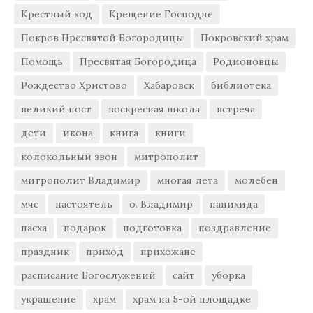
Крестный ход
Крещение Господне
Покров Пресвятой Богородицы
Покровский храм
Помощь
Пресвятая Богородица
Родионовцы
Рождество Христово
Хабаровск
библиотека
великий пост
воскресная школа
встреча
дети
икона
книга
книги
колокольный звон
митрополит
митрополит Владимир
многая лета
молебен
мчс
настоятель
о. Владимир
панихида
пасха
подарок
подготовка
поздравление
праздник
приход
прихожане
расписание Богослужений
сайт
уборка
украшение
храм
храм на 5-ой площадке