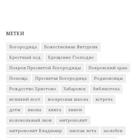
МЕТКИ
Богородица
Божественная Литургия
Крестный ход
Крещение Господне
Покров Пресвятой Богородицы
Покровский храм
Помощь
Пресвятая Богородица
Родионовцы
Рождество Христово
Хабаровск
библиотека
великий пост
воскресная школа
встреча
дети
икона
книга
книги
колокольный звон
митрополит
митрополит Владимир
многая лета
молебен