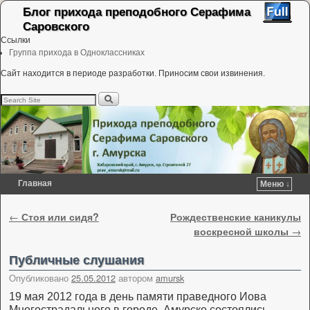
Блог прихода преподобного Серафима
Саровского
Ссылки
Группа прихода в Одноклассниках
Сайт находится в периоде разработки. Приносим свои извинения.
Главная
Меню ↓
Перейти к основному содержимому
Перейти к дополнительному содержимому
Навигация по записям
←
Стоя или сидя?
Рождественские каникулы
воскресной школы
→
Публичные слушания
Опубликовано
25.05.2012
автором
amursk
19 мая 2012 года в день памяти праведного Иова
Многострадального в городе Амурске состоялись