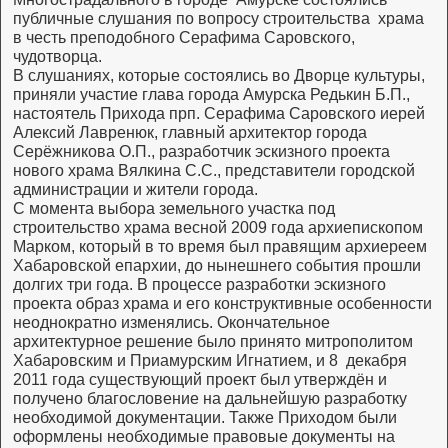
публичные слушания по вопросу строительства храма
в честь преподобного Серафима Саровского,
чудотворца.
В слушаниях, которые состоялись во Дворце культуры,
приняли участие глава города Амурска Редькин Б.П.,
настоятель Прихода прп. Серафима Саровского иерей
Алексий Лавренюк, главный архитектор города
Серёжникова О.П., разработчик эскизного проекта
нового храма Вялкина С.С., представители городской
администрации и жители города.
С момента выбора земельного участка под
строительство храма весной 2009 года архиепископом
Марком, который в то время был правящим архиереем
Хабаровской епархии, до нынешнего события прошли
долгих три года. В процессе разработки эскизного
проекта образ храма и его конструктивные особенности
неоднократно изменялись. Окончательное
архитектурное решение было принято митрополитом
Хабаровским и Приамурским Игнатием, и 8 декабря
2011 года существующий проект был утверждён и
получено благословение на дальнейшую разработку
необходимой документации. Также Приходом были
оформлены необходимые правовые документы на