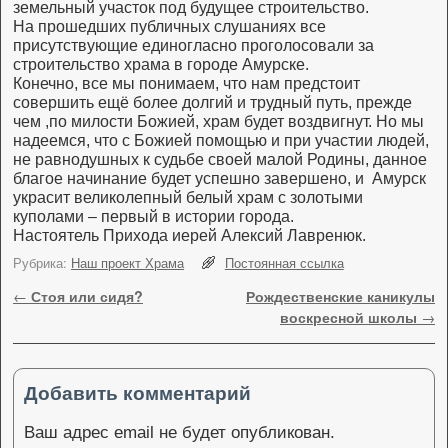
земельный участок под будущее строительство.
На прошедших публичных слушаниях все
присутствующие единогласно проголосовали за
строительство храма в городе Амурске.
Конечно, все мы понимаем, что нам предстоит
совершить ещё более долгий и трудный путь, прежде
чем ,по милости Божией, храм будет воздвигнут. Но мы
надеемся, что с Божией помощью и при участии людей,
не равнодушных к судьбе своей малой Родины, данное
благое начинание будет успешно завершено, и Амурск
украсит великолепный белый храм с золотыми
куполами – первый в истории города.
Настоятель Прихода иерей Алексий Лавренюк.
Рубрика:
Наш проект Храма
Постоянная ссылка
Навигация по записям
←
Стоя или сидя?
Рождественские каникулы
воскресной школы
→
Добавить комментарий
Ваш адрес email не будет опубликован.