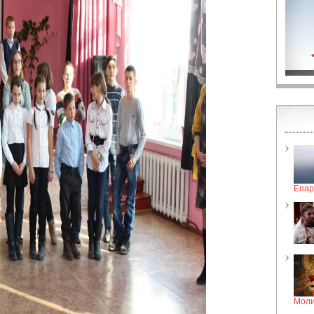
Епар
Моли