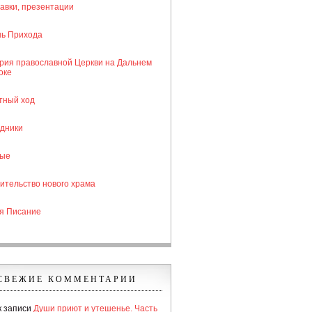
авки, презентации
ь Прихода
рия православной Церкви на Дальнем
оке
тный ход
дники
тые
ительство нового храма
я Писание
СВЕЖИЕ КОММЕНТАРИИ
к записи
Души приют и утешенье. Часть