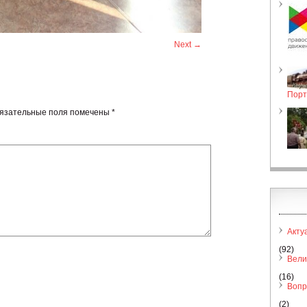
Next →
Порт
язательные поля помечены
*
Акту
(92)
Вели
(16)
Вопр
(2)