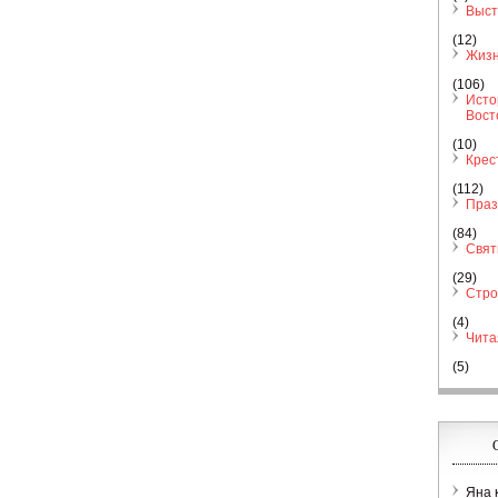
Выст
(12)
Жизн
(106)
Исто
Вост
(10)
Крес
(112)
Праз
(84)
Свя
(29)
Стро
(4)
Чита
(5)
Яна