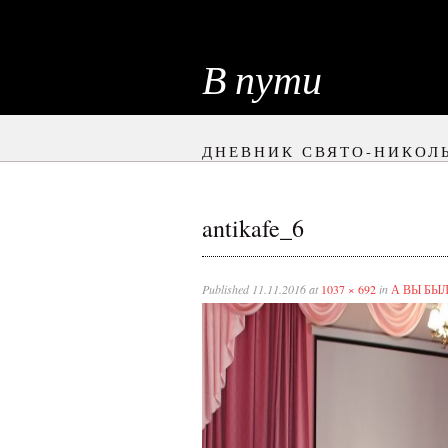
В пути
ДНЕВНИК СВЯТО-НИКОЛ
antikafe_6
Published
11.11.2016
at
1037 × 692
in
А ВЫ БЫ