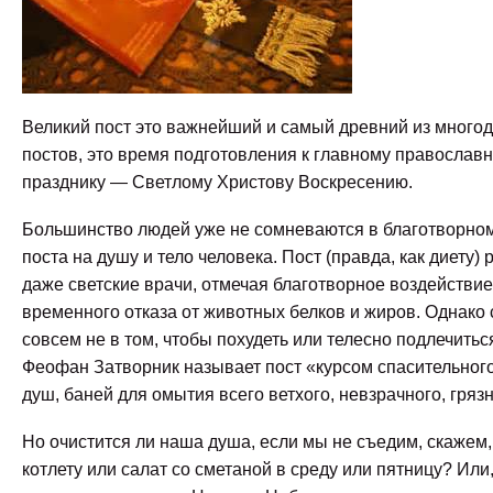
Великий пост это важнейший и самый древний из много
постов, это время подготовления к главному православ
празднику — Светлому Христову Воскресению.
Большинство людей уже не сомневаются в благотворно
поста на душу и тело человека. Пост (правда, как диету)
даже светские врачи, отмечая благотворное воздействие
временного отказа от животных белков и жиров. Однако
совсем не в том, чтобы похудеть или телесно подлечитьс
Феофан Затворник называет пост «курсом спасительног
душ, баней для омытия всего ветхого, невзрачного, гряз
Но очистится ли наша душа, если мы не съедим, скажем
котлету или салат со сметаной в среду или пятницу? Или