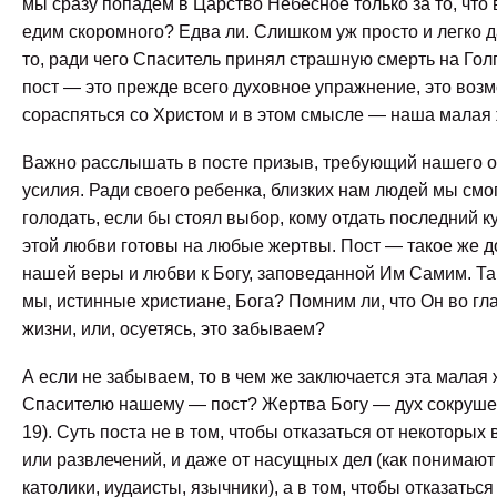
мы сразу попадем в Царство Небесное только за то, что
едим скоромного? Едва ли. Слишком уж просто и легко д
то, ради чего Спаситель принял страшную смерть на Голг
пост — это прежде всего духовное упражнение, это воз
сораспяться со Христом и в этом смысле — наша малая 
Важно расслышать в посте призыв, требующий нашего о
усилия. Ради своего ребенка, близких нам людей мы смо
голодать, если бы стоял выбор, кому отдать последний к
этой любви готовы на любые жертвы. Пост — такое же д
нашей веры и любви к Богу, заповеданной Им Самим. Та
мы, истинные христиане, Бога? Помним ли, что Он во г
жизни, или, осуетясь, это забываем?
А если не забываем, то в чем же заключается эта малая
Спасителю нашему — пост? Жертва Богу — дух сокрушен
19). Суть поста не в том, чтобы отказаться от некоторых
или развлечений, и даже от насущных дел (как понимают
католики, иудаисты, язычники), а в том, чтобы отказаться 