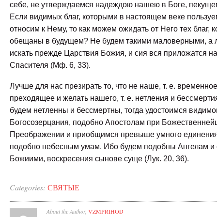
себе, не утверждаемся надеждою нашею в Боге, пекущем
Если видимых благ, которыми в настоящем веке пользуе
относим к Нему, то как можем ожидать от Него тех благ, 
обещаны в будущем? Не будем такими маловерными, а 
искать прежде Царствия Божия, и сия вся приложатся на
Спасителя (Мф. 6, 33).
Лучше для нас презирать то, что не наше, т. е. временное
преходящее и желать нашего, т. е. нетления и бессмертия
будем нетленны и бессмертны, тогда удостоимся видимо
Богосозерцания, подобно Апостолам при Божественне
Преображении и приобщимся превыше умного единения
подобно небесным умам. Ибо будем подобны Ангелам и
Божиими, воскресения сынове суще (Лук. 20, 36).
Categories:
СВЯТЫЕ
About the Author,
VZMPRIHOD