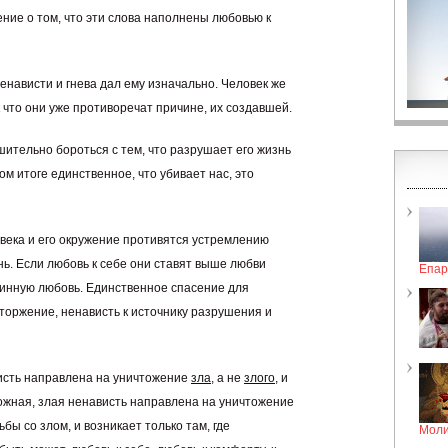
ние о том, что эти слова наполнены любовью к
ненависти и гнева дал ему изначально. Человек же
к что они уже противоречат причине, их создавшей.
шительно бороться с тем, что разрушает его жизнь
ном итоге единственное, что убивает нас, это
овека и его окружение противятся устремлению
знь. Если любовь к себе они ставят выше любви
Епар
длинную любовь. Единственное спасение для
торжение, ненависть к источнику разрушения и
исть направлена на уничтожение
зла
, а не
злого
, и
Ложная, злая ненависть направлена на уничтожение
рьбы со злом, и возникает только там, где
Моли