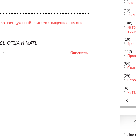
Выст
(12)
Жизн
(106)
про пост духовный
Читаем Священное Писание
→
Исто
Вост
(10)
Ь ОТЦА И МАТЬ
Крес
(112)
Ответить
:51
Праз
(84)
Свя
(29)
Стро
(4)
Чита
(5)
,
Яна