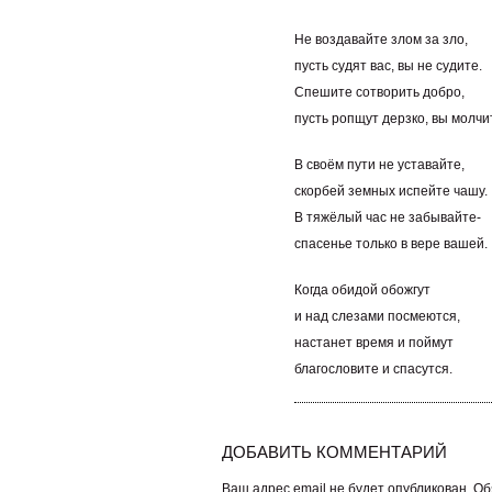
Не воздавайте злом за зло,
пусть судят вас, вы не судите.
Спешите сотворить добро,
пусть ропщут дерзко, вы молчи
В своём пути не уставайте,
скорбей земных испейте чашу.
В тяжёлый час не забывайте-
спасенье только в вере вашей.
Когда обидой обожгут
и над слезами посмеются,
настанет время и поймут
благословите и спасутся.
ДОБАВИТЬ КОММЕНТАРИЙ
Ваш адрес email не будет опубликован.
Об