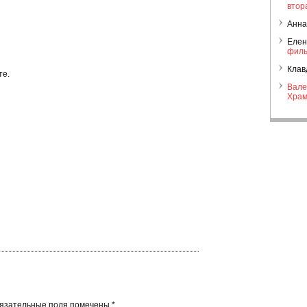
втор
Анна
Елен
филь
Клав
те.
Вале
Храм
язательные поля помечены
*