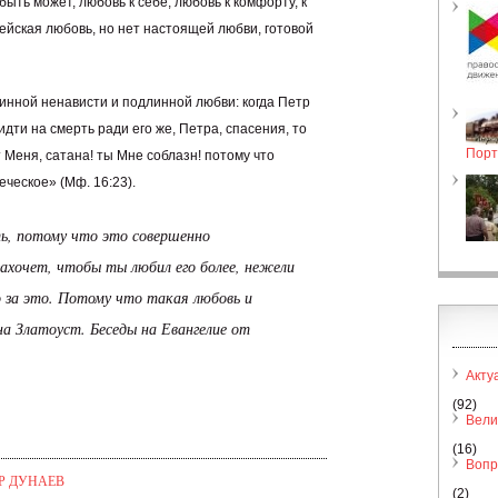
быть может, любовь к себе, любовь к комфорту, к
ейская любовь, но нет настоящей любви, готовой
инной ненависти и подлинной любви: когда Петр
дти на смерть ради его же, Петра, спасения, то
Порт
 Меня, сатана! ты Мне соблазн! потому что
еческое» (Мф. 16:23).
ть, потому что это совершенно
 захочет, чтобы ты любил его более, нежели
го за это. Потому что такая любовь и
а Златоуст. Беседы на Евангелие от
Акту
(92)
Вели
(16)
Вопр
Р ДУНАЕВ
(2)