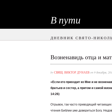
В пути
ДНЕВНИК СВЯТО-НИКОЛ
Возненавидь отца и мат
by
СВЯЩ. ВИКТОР ДУНАЕВ
on 9 декабря, 20
«Если кто приходит ко Мне и не возненав
братьев и сестер, а притом и самой жизн
14:26)
Отрывок, так часто приводящий читающих 
чтения Библии уже довериться Богу. Недо