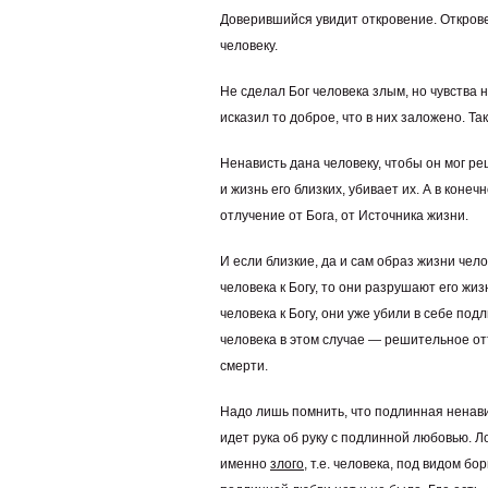
Доверившийся увидит откровение. Открове
человеку.
Не сделал Бог человека злым, но чувства 
исказил то доброе, что в них заложено. Та
Ненависть дана человеку, чтобы он мог ре
и жизнь его близких, убивает их. А в конеч
отлучение от Бога, от Источника жизни.
И если близкие, да и сам образ жизни чел
человека к Богу, то они разрушают его жи
человека к Богу, они уже убили в себе по
человека в этом случае — решительное от
смерти.
Надо лишь помнить, что подлинная ненав
идет рука об руку с подлинной любовью. 
именно
злого
, т.е. человека, под видом бо