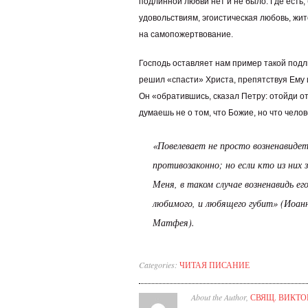
подлинной любви нет и не было. Где есть, 
удовольствиям, эгоистическая любовь, жит
на самопожертвование.
Господь оставляет нам пример такой подл
решил «спасти» Христа, препятствуя Ему и
Он «обратившись, сказал Петру: отойди от
думаешь не о том, что Божие, но что челов
«Повелевает не просто возненавиде
противозаконно; но если кто из них
Меня, в таком случае возненавидь е
любимого, и любящего губит» (Иоанн
Матфея).
Categories:
ЧИТАЯ ПИСАНИЕ
About the Author,
СВЯЩ. ВИКТО