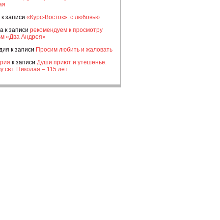
ая
к записи
«Курс-Восток»: с любовью
а
к записи
рекомендуем к просмотру
м «Два Андрея»
дия
к записи
Просим любить и жаловать
рия
к записи
Души приют и утешенье.
у свт. Николая – 115 лет