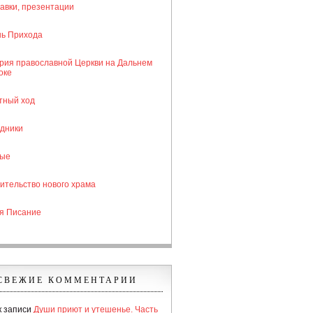
авки, презентации
ь Прихода
рия православной Церкви на Дальнем
оке
тный ход
дники
тые
ительство нового храма
я Писание
СВЕЖИЕ КОММЕНТАРИИ
к записи
Души приют и утешенье. Часть