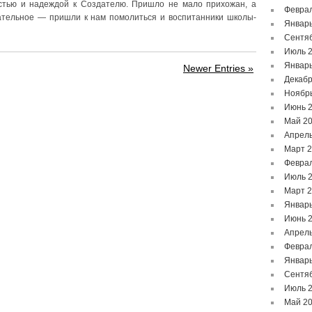
стью и надеждой к Создателю. Пришло не мало прихожан, а
Феврал
ательное — пришли к нам помолиться и воспитанники школы-
Январь
Сентя
Июль 
Январь
Newer Entries »
Декабр
Ноябр
Июнь 
Май 2
Апрель
Март 
Феврал
Июль 
Март 
Январь
Июнь 
Апрель
Феврал
Январь
Сентя
Июль 
Май 2