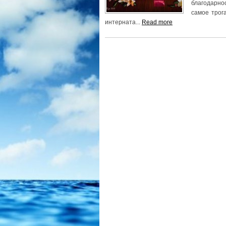
благодарно
самое трог
интерната...
Read more