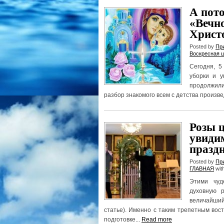
А пото
«Вечно
Христ
Posted by
Пр
Воскресная 
Сегодня, 5
уборки и у
продолжили 
разбор знакомого всем с детства произвед
Розы ц
увиди
празд
Posted by
Пр
ГЛАВНАЯ
wit
Этими чуд
духовную 
величайший
статье). Именно с таким трепетным вос
подготовке...
Read more