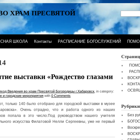
ВО ХРАМ ПРЕСВЯТОЙ
ЕСНАЯ ШКОЛА
Контакты
РАСПИСАНИЕ БОГОСЛУЖЕНИЙ
ПОМО
Страни
14
ПОМО
РАСП
тие выставки «Рождество глазами
ВОСК
КОНТ
ОСВЯ
иход Введения во храм Пресвятой Богородицы г.Хабаровск
, in category:
е и городские мероприятия
with
0 Comments
от, только 140 было отобрано для городской выставки в музее
Рубрики
баровска». Очень отрадно, что и работа одного из наших
Без ру
ков попала в это число.Под руководством нашего учителя
БОГО
льного искусства Филатовой Нелли Сергеевны, уже не первый
Воскре
ВОСК