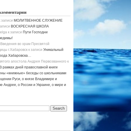
комментарии
 записи
МОЛИТВЕННОЕ СЛУЖЕНИЕ
записи
ВОСКРЕСНАЯ ШКОЛА
elga
к записи
Пути Господни
ведимы!
 Введения во храм Пресвятой
ицы г.Хабаровск
к записи
Уникальный
орода Хабаровска…
вятого апостола Андрея Первозванного
к
В рамках дней православной книги
ены «книжные» беседы со школьниками
щении Руси, о князе Владимире и
е Андрее, о России и Украине, о мире и