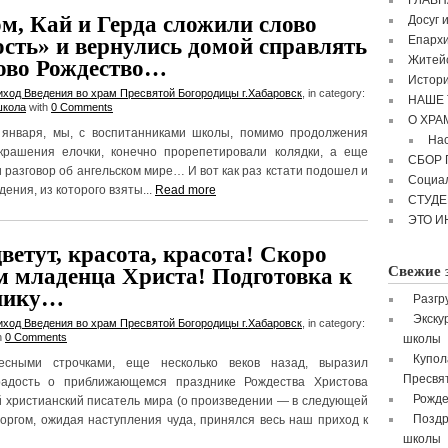
ГЛАВН
м, Кай и Герда сложили слово
Досуг 
Епархи
сть» и вернулись домой справлять
Житейс
ово Рождество…
Истори
иход Введения во храм Пресвятой Богородицы г.Хабаровск
, in category:
НАШЕ 
школа
with
0 Comments
О ХРА
 января, мы, с воспитанниками школы, помимо продолжения
Нас
крашения елочки, конечно прорепетировали колядки, а еще
СБОР
разговор об ангельском мире… И вот как раз кстати подошел и
Социа
ения, из которого взяты...
Read more
СТУД
ЭТО И
ветут, красота, красота! Скоро
Свежие 
м младенца Христа! Подготовка к
нику…
Разгр
Экску
иход Введения во храм Пресвятой Богородицы г.Хабаровск
, in category:
h
0 Comments
школы
Купол
есными строчками, еще несколько веков назад, выразил
Пресвя
радость о приближающемся празднике Рождества Христова
Рожде
 христианский писатель мира (о произведении — в следующей
Поздр
торгом, ожидая наступления чуда, принялся весь наш приход к
школы