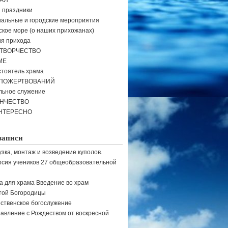
АЯ
и праздники
альные и городские мероприятия
кое море (о наших прихожанах)
я прихода
ТВОРЧЕСТВО
МЕ
тоятель храма
 ПОЖЕРТВОВАНИЙ
льное служение
ЕНЧЕСТВО
НТЕРЕСНО
записи
узка, монтаж и возведение куполов.
рсия учеников 27 общеобразовательной
а для храма Введение во храм
той Богородицы
ственское богослужение
авление с Рождеством от воскресной