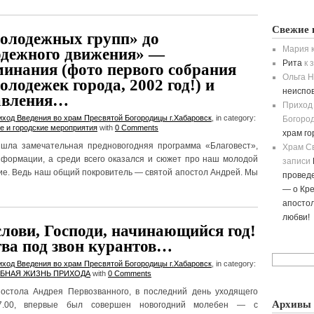
Свежие 
олодежных групп» до
Мария
к
дежного движения» —
Рита
к 
минания (фото первого собрания
Ольга H
олодежек города, 2002 год!) и
неиспо
авления…
Приход
иход Введения во храм Пресвятой Богородицы г.Хабаровск
, in category:
Богород
е и городские мероприятия
with
0 Comments
храм г
шла замечательная предновогодняя программа «Благовест»,
Храм С
нформации, а среди всего оказался и сюжет про наш молодой
записи
ие. Ведь наш общий покровитель — святой апостол Андрей. Мы
провед
— о Кре
апостол
любви!
лови, Господи, начинающийся год!
ва под звон курантов…
иход Введения во храм Пресвятой Богородицы г.Хабаровск
, in category:
БНАЯ ЖИЗНЬ ПРИХОДА
with
0 Comments
остола Андрея Первозванного, в последний день уходящего
Архивы
7.00, впервые был совершен новогодний молебен — с