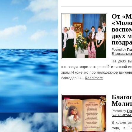
От «М
«Моло
воспо
двух м
поздр
Posted by
Пр
Епархиальны
На днях вы
как всегда море интересной и важной и
храм. И конечно про молодежное движен
благодарны...
Read more
Благос
Молит
Posted by
Пр
БОГОСЛУЖЕ
В храме ап
года, в 1