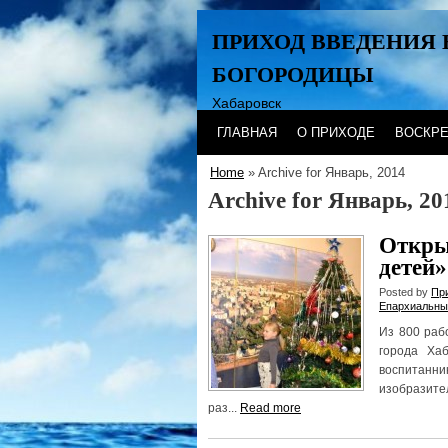
ПРИХОД ВВЕДЕНИЯ 
БОГОРОДИЦЫ
Хабаровск
ГЛАВНАЯ
О ПРИХОДЕ
ВОСКР
Home
» Archive for Январь, 2014
Archive for Январь, 20
Откры
детей»
Posted by
Пр
Епархиальны
Из 800 раб
города Ха
воспитанни
изобразите
раз...
Read more