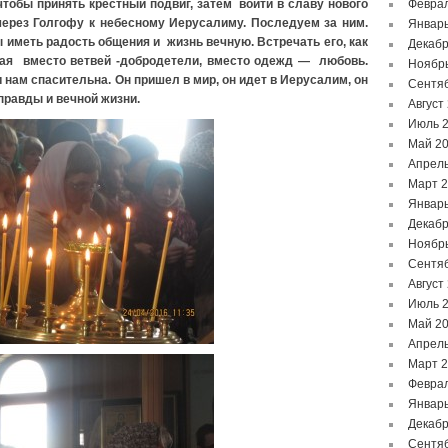
чтобы принять крестный подвиг, затем войти в славу нового
Феврал
через Голгофу к небесному Иерусалиму. Последуем за ним.
Январь
 иметь радость общения и жизнь вечную. Встречать его, как
Декабр
лая вместо ветвей -добродетели, вместо одежд — любовь.
Ноябр
 нам спасительна. Он пришел в мир, он идет в Иерусалим, он
Сентя
 правды и вечной жизни.
Август
Июль 
Май 2
Апрель
Март 
Январь
Декабр
Ноябр
Сентя
Август
Июль 
Май 2
Апрель
Март 
Феврал
Январь
Декабр
Сентя