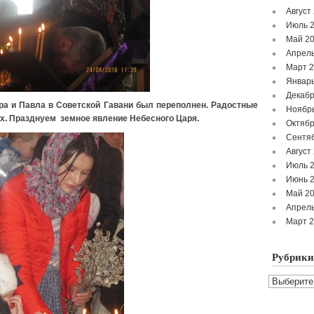
Август
Июль 
Май 2
Апрель
Март 
Январь
Декабр
 и Павла в Советской Гавани был переполнен. Радостные
Ноябр
ах. Празднуем земное явление Небесного Царя.
Октябр
Сентя
Август
Июль 
Июнь 
Май 2
Апрель
Март 
Рубрики
Рубрики