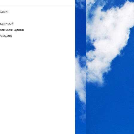
рация
записей
комментариев
ess.org