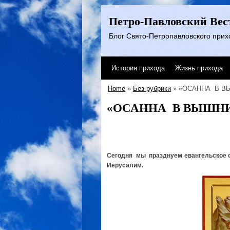
Петро-Павловский Вес
Блог Свято-Петропавловского прихо
История прихода
Жизнь прихода
Home
»
Без рубрики
» «ОСАННА В В
«ОСАННА В ВЫШНИ
Сегодня мы празднуем евангельское с
Иерусалим.