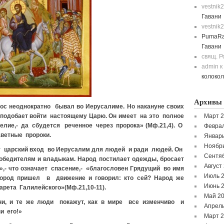
vestnik
Гавани
vestnik
PumaRa
Гавани
свящ. 
admin
к
колоко
Архивы
ос неоднократно бывал во Иерусалиме. Но накануне своих
к подобает войти настоящему Царю. Он имеет на это полное
Март 
нгелие,- да сбудется реченное через пророка» (Мф.21,4). О
Феврал
аветные пророки.
Январь
Ноябр
 царский вход во Иерусалим для людей и ради людей. Он
Сентя
обедителям и владыкам. Народ постилает одежды, бросает
Август
!»,- что означает спасение,- «благословен Грядущий во имя
Июль 
 город пришел в движение и говорил: кто сей? Народ же
Июнь 
зарета Галилейского»(Мф.21,10-11).
Май 2
, и те же люди покажут, как в мире все изменчиво и
Апрель
и его!»
Март 