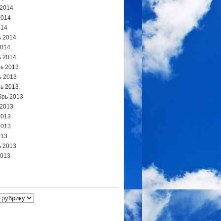
 2014
2014
014
 2014
2014
 2014
ь 2013
ь 2013
ь 2013
брь 2013
 2013
2013
2013
013
 2013
2013