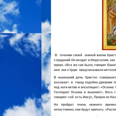
В течении своей земной жизни Христ
страданий Он входит в Иерусалим, ка
право. «Все же сие было, говорит Ева
нем как о Царе предсказывали ветхоз
В нынешний день Христос совершает
въезжает в город подобно древним п
под ноги ветви и восклицает: «Осанна 
Господне! Осанна в вышних!». Весь
говорил: сей есть Иисус, Пророк из На
Но пройдет очень немного времени
непостоянно, они будут кричать: «Распн