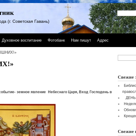
тник
да (г. Советская Гавань)
Духовное воспитание
Фотобанк
Нам пишут
Адрес
ЫШНИХ!»
Х!»
Свежие 
Библио
правосл
обытие- земное явление Небеснаго Царя, Вход Господень в
ДЕНЬ
Неделя
Обнов
Крещен
Свежие 