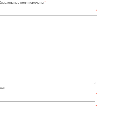
бязательные поля помечены
*
ентарий
*
ail
мя
*
mail
*