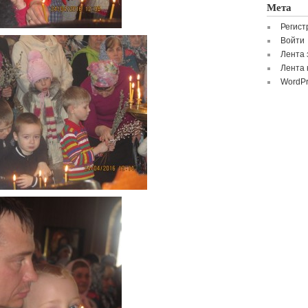
Мета
Регист
Войти
Лента 
Лента 
WordPr