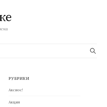
ке
вска
Найти:
РУБРИКИ
Аксиос!
Акция