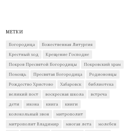
МЕТКИ
Богородица
Божественная Литургия
Крестный ход
Крещение Господне
Покров Пресвятой Богородицы
Покровский храм
Помощь
Пресвятая Богородица
Родионовцы
Рождество Христово
Хабаровск
библиотека
великий пост
воскресная школа
встреча
дети
икона
книга
книги
колокольный звон
митрополит
митрополит Владимир
многая лета
молебен