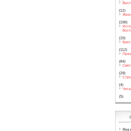
Выст
(12)
Жизн
(106)
Исто
Вост
(10)
Крес
(112)
Праз
(84)
Свя
(29)
Стро
(4)
Чита
(5)
Яна