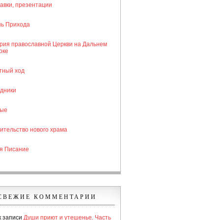
авки, презентации
ь Прихода
рия православной Церкви на Дальнем
оке
тный ход
дники
тые
ительство нового храма
я Писание
СВЕЖИЕ КОММЕНТАРИИ
к записи
Души приют и утешенье. Часть