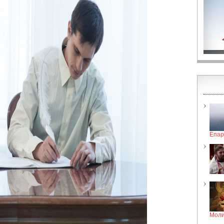
Епар
Моли