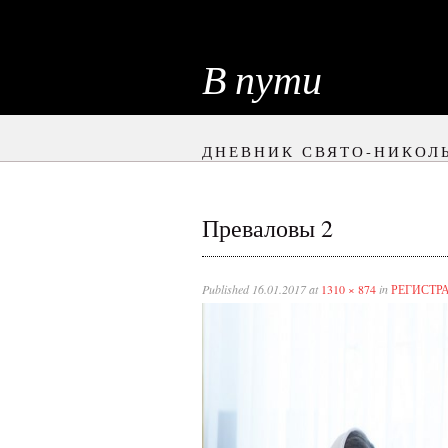
В пути
ДНЕВНИК СВЯТО-НИКОЛ
Преваловы 2
Published
16.01.2017
at
1310 × 874
in
РЕГИСТР