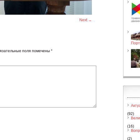
Next →
Порт
язательные поля помечены
*
Акту
(92)
Вели
(16)
Вопр
(2)