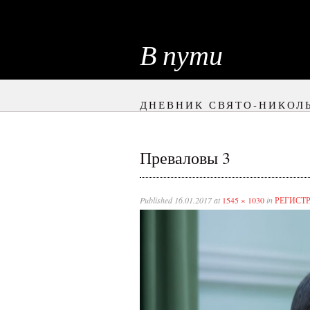
В пути
ДНЕВНИК СВЯТО-НИКОЛ
Преваловы 3
Published
16.01.2017
at
1545 × 1030
in
РЕГИСТ