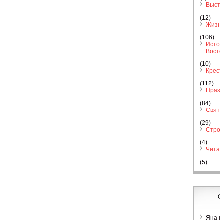
Выст
(12)
Жизн
(106)
Исто
Вост
(10)
Крес
(112)
Праз
(84)
Свя
(29)
Стро
(4)
Чита
(5)
Яна