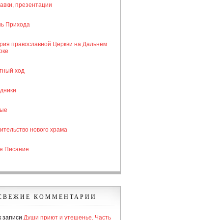
авки, презентации
ь Прихода
рия православной Церкви на Дальнем
оке
тный ход
дники
тые
ительство нового храма
я Писание
СВЕЖИЕ КОММЕНТАРИИ
к записи
Души приют и утешенье. Часть