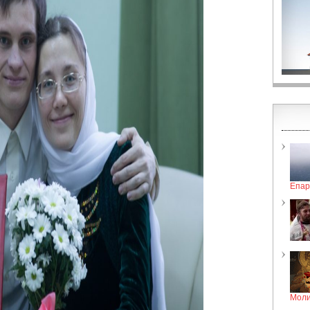
Епар
Моли