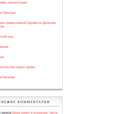
авки, презентации
ь Прихода
рия православной Церкви на Дальнем
оке
тный ход
дники
тые
ительство нового храма
я Писание
СВЕЖИЕ КОММЕНТАРИИ
к записи
Души приют и утешенье. Часть