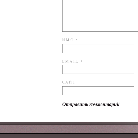
ИМЯ
*
EMAIL
*
САЙТ