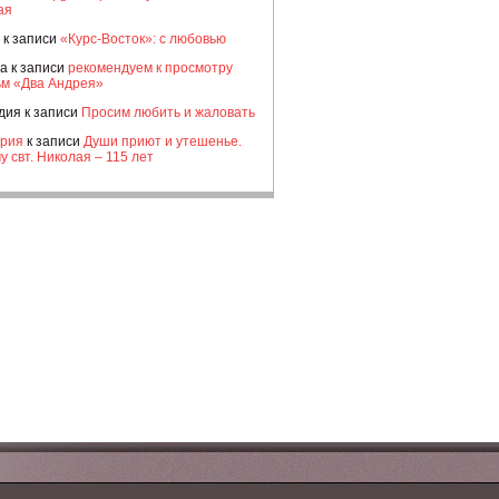
ая
к записи
«Курс-Восток»: с любовью
а
к записи
рекомендуем к просмотру
м «Два Андрея»
дия
к записи
Просим любить и жаловать
рия
к записи
Души приют и утешенье.
у свт. Николая – 115 лет