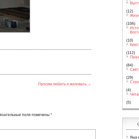
Выст
(12)
Жизн
(106)
Исто
Вост
(10)
Крес
(112)
Праз
(84)
Свя
(29)
Стро
Просим любить и жаловать
→
(4)
Чита
(5)
язательные поля помечены
*
Яна