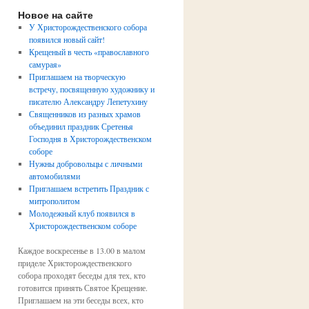
Новое на сайте
У Христорождественского собора
появился новый сайт!
Крещеный в честь «православного
самурая»
Приглашаем на творческую
встречу, посвященную художнику и
писателю Александру Лепетухину
Священников из разных храмов
объединил праздник Сретенья
Господня в Христорождественском
соборе
Нужны добровольцы с личными
автомобилями
Приглашаем встретить Праздник с
митрополитом
Молодежный клуб появился в
Христорождественском соборе
Каждое воскресенье в 13.00 в малом
приделе Христорождественского
собора проходят беседы для тех, кто
готовится принять Святое Крещение.
Приглашаем на эти беседы всех, кто