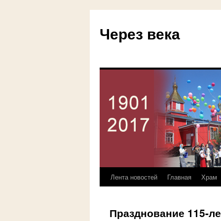
Через века
Лента новостей
Главная
Храм
Перейти
к
Празднование 115-ле
содержимому