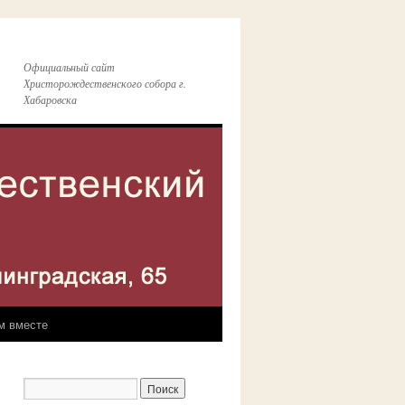
Официальный сайт
Христорождественского собора г.
Хабаровска
м вместе