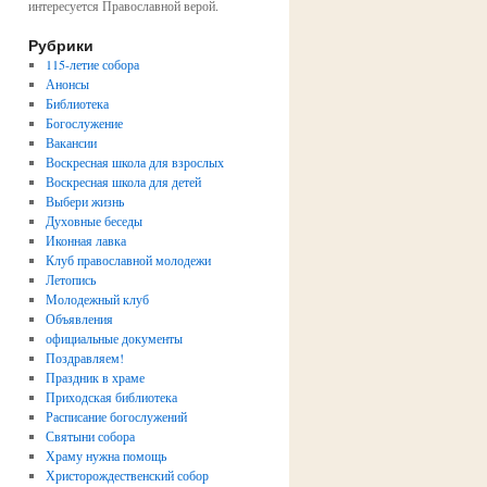
интересуется Православной верой.
Рубрики
115-летие собора
Анонсы
Библиотека
Богослужение
Вакансии
Воскресная школа для взрослых
Воскресная школа для детей
Выбери жизнь
Духовные беседы
Иконная лавка
Клуб православной молодежи
Летопись
Молодежный клуб
Объявления
официальные документы
Поздравляем!
Праздник в храме
Приходская библиотека
Расписание богослужений
Святыни собора
Храму нужна помощь
Христорождественский собор