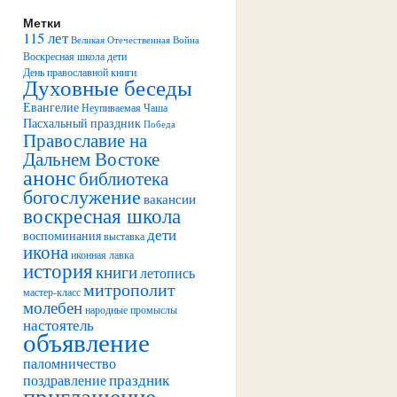
Метки
115 лет
Великая Отечественная Война
Воскресная школа дети
День православной книги
Духовные беседы
Евангелие
Неупиваемая Чаша
Пасхальный праздник
Победа
Православие на
Дальнем Востоке
анонс
библиотека
богослужение
вакансии
воскресная школа
дети
воспоминания
выставка
икона
иконная лавка
история
книги
летопись
митрополит
мастер-класс
молебен
народные промыслы
настоятель
объявление
паломничество
праздник
поздравление
приглашение