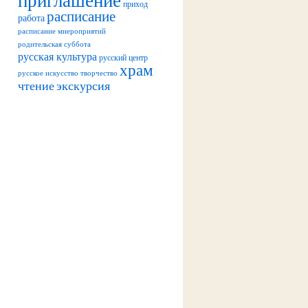
приход
расписание
работа
расписание миероприятий
родительская суббота
русская культура
русский центр
храм
русское искусство
творчество
чтение
экскурсия