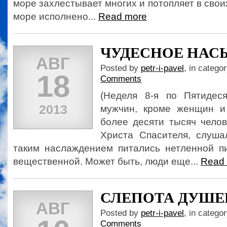
море захлестывает многих и потопляет в свои
море исполнено...
Read more
ЧУДЕСНОЕ НА
АВГ
Posted by
petr-i-pavel
, in catego
18
Comments
(Неделя 8-я по Пятидес
2013
мужчин, кроме женщин и
более десяти тысяч челов
Христа Спасителя, слуш
таким наслаждением питались нетленной п
вещественной. Может быть, люди еще...
Read
СЛЕПОТА ДУШЕ
АВГ
Posted by
petr-i-pavel
, in catego
Comments