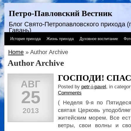
Петро-Павловский Вестник
Блог Свято-Петропавловского прихода (г
Гавань)
История прихода
Жизнь прихода
Духовное воспитание
Фот
Home
» Author Archive
Author Archive
ГОСПОДИ! СПАС
АВГ
Posted by
petr-i-pavel
, in catego
25
Comments
( Неделя 9-я по Пятидес
2013
святая Церковь уподобляе
житейским морем. Все ест
ветры, свои волны и св