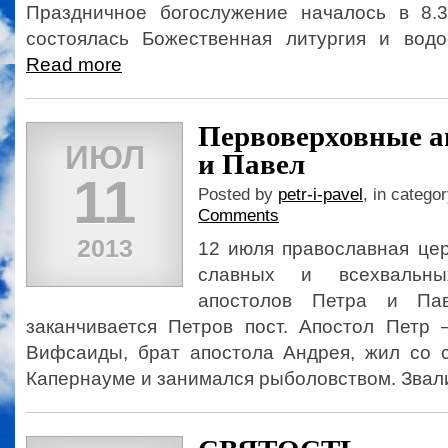
Праздничное богослужение началось в 8.3
состоялась Божественная литургия и водос
Read more
Первоверховные а
ИЮЛ
и Павел
11
Posted by
petr-i-pavel
, in catego
Comments
2013
12 июля православная цер
славных и всехвальны
апостолов Петра и Па
заканчивается Петров пост. Апостол Петр
Вифсаиды, брат апостола Андрея, жил со 
Капернауме и занимался рыболовством. Звали