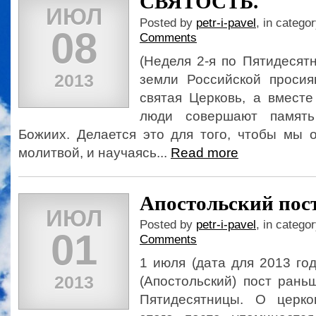
СВЯТОСТЬ.
ИЮЛ
Posted by
petr-i-pavel
, in catego
08
Comments
(Неделя 2-я по Пятидесятн
2013
земли Российской проси
святая Церковь, а вмест
люди совершают память
Божиих. Делается это для того, чтобы мы 
молитвой, и научаясь...
Read more
Апостольский пос
ИЮЛ
Posted by
petr-i-pavel
, in catego
01
Comments
1 июля (дата для 2013 го
2013
(Апостольский) пост рань
Пятидесятницы. О церко