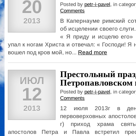
20
Posted by
petr-i-pavel
, in catego
Comments
2013
В Капернауме римский сот
об исцелении своего слуги.
« Я приду и исцелю его» 
упал к ногам Христа и отвечал: « Господи! Я
вошел под кров мой, но...
Read more
Престольный праз
ИЮЛ
Петропавловском 
12
Posted by
petr-i-pavel
, in catego
Comments
2013
12 июля 2013г в ден
первоверховных апостолов
г) приход храма святы
апостолов Петра и Павла встретил прес