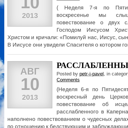
10
( Неделя 7-я по Пяти
2013
воскресенье мы слыш
повествование о двух с
Господом Иисусом Хри
Христом и кричали: «Помилуй нас, Иисус, сын
В Иисусе они увидели Спасителя о котором го
РАССЛАБЛЕНН
АВГ
Posted by
petr-i-pavel
, in catego
10
Comments
(Неделя 6-я по Пятидес
2013
воскресный день Церко
повествование об исце
расслабленного в Каперна
наполнено повествованием о чудесных дела
по отношению к бедствующим и заблуждающи