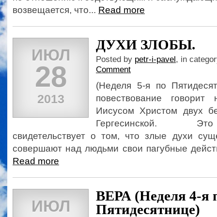
возвещается, что...
Read more
ДУХИ ЗЛОБЫ.
ИЮЛ
Posted by
petr-i-pavel
, in catego
28
Comment
(Неделя 5-я по Пятидесят
2013
повествование говорит
Иисусом Христом двух б
Гергесинской. Эт
свидетельствует о том, что злые духи сущ
совершают над людьми свои пагубные действия
Read more
ВЕРА (Неделя 4-я 
ИЮЛ
Пятидесятнице)