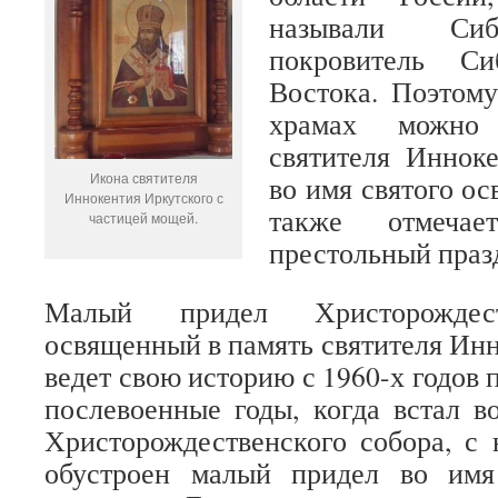
называли Сиб
покровитель С
Востока. Поэтом
храмах можно 
святителя Иннок
Икона святителя
во имя святого о
Иннокентия Иркутского с
также отмеча
частицей мощей.
престольный праз
Малый придел Христорождест
освященный в память святителя Инн
ведет свою историю с 1960-х годов 
послевоенные годы, когда встал 
Христорождественского собора, с
обустроен малый придел во имя