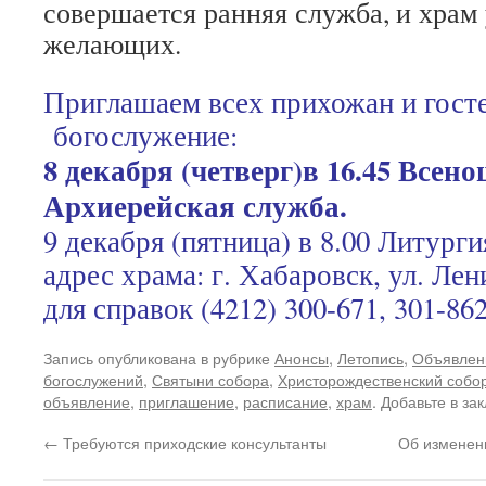
совершается ранняя служба, и храм
желающих.
Приглашаем всех прихожан и гост
богослужение:
8 декабря (четверг)в 16.45 Всено
Архиерейская служба.
9 декабря (пятница) в 8.00 Литурги
адрес храма: г. Хабаровск, ул. Лен
для справок (4212) 300-671, 301-862
Запись опубликована в рубрике
Анонсы
,
Летопись
,
Объявлен
богослужений
,
Святыни собора
,
Христорождественский собо
объявление
,
приглашение
,
расписание
,
храм
. Добавьте в за
←
Требуются приходские консультанты
Об изменен