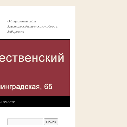
Официальный сайт
Христорождественского собора г.
Хабаровска
м вместе