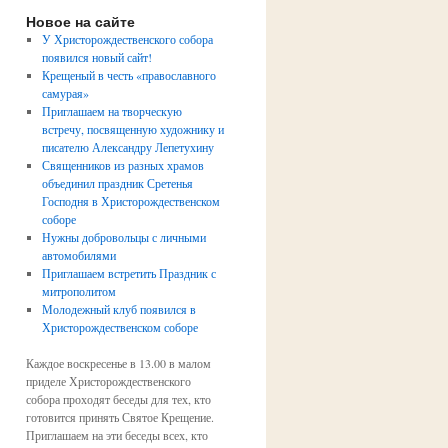
Новое на сайте
У Христорождественского собора
появился новый сайт!
Крещеный в честь «православного
самурая»
Приглашаем на творческую
встречу, посвященную художнику и
писателю Александру Лепетухину
Священников из разных храмов
объединил праздник Сретенья
Господня в Христорождественском
соборе
Нужны добровольцы с личными
автомобилями
Приглашаем встретить Праздник с
митрополитом
Молодежный клуб появился в
Христорождественском соборе
Каждое воскресенье в 13.00 в малом
приделе Христорождественского
собора проходят беседы для тех, кто
готовится принять Святое Крещение.
Приглашаем на эти беседы всех, кто