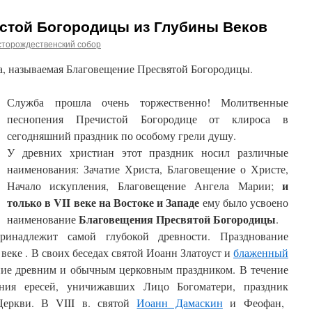
стой Богородицы из Глубины Веков
сторождественский собор
а, называемая Благовещение Пресвятой Богородицы.
Служба прошла очень торжественно! Молитвенные
песнопения Пречистой Богородице от клироса в
сегодняшний праздник по особому грели душу.
У древних христиан этот праздник носил различные
наименования: Зачатие Христа, Благовещение о Христе,
и
Начало искупления, Благовещение Ангела Марии;
только в VII веке на Востоке и Западе
ему было усвоено
Благовещения Пресвятой Богородицы
наименование
.
инадлежит самой глубокой древности. Празднование
 веке . В своих беседах святой Иоанн Златоуст и
блаженный
ие древним и обычным церковным праздником. В течение
ления ересей, уничижавших Лицо Богоматери, праздник
еркви. В VIII в. святой
Иоанн Дамаскин
и Феофан,