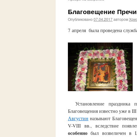
Благовещение Пречи
Опубликовано
07.04.2017
автором
Хри
7 апреля была проведена служб
Установление праздника пр
Благовещения известно уже в III
Августин
называют Благовещен
V-VIII вв., вследствие появ
особенно
был возвеличен в Ц