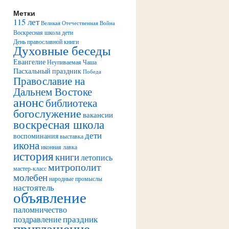
Метки
115 лет
Великая Отечественная Война
Воскресная школа дети
День православной книги
Духовные беседы
Евангелие
Неупиваемая Чаша
Пасхальный праздник
Победа
Православие на
Дальнем Востоке
анонс
библиотека
богослужение
вакансии
воскресная школа
дети
воспоминания
выставка
икона
иконная лавка
история
книги
летопись
митрополит
мастер-класс
молебен
народные промыслы
настоятель
объявление
паломничество
праздник
поздравление
приглашение