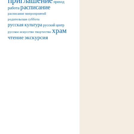
приход
расписание
работа
расписание миероприятий
родительская суббота
русская культура
русский центр
храм
русское искусство
творчество
чтение
экскурсия