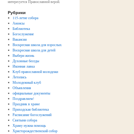
интересуется Православной верой.
Рубрики
115-летие собора
Анонсы
Библиотека
Богослужение
Вакансии
Воскресная школа для взрослых
Воскресная школа для детей
Выбери жизнь
Духовные беседы
Иконная лавка
Клуб православной молодежи
Летопись
Молодежный клуб
Объявления
официальные документы
Поздравляем!
Праздник в храме
Приходская библиотека
Расписание богослужений
Святыни собора
Храму нужна помощь
Христорождественский собор