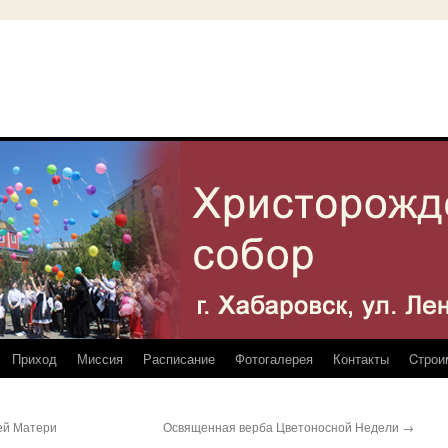
Приход
Миссия
Расписание
Фотогалерея
Контакты
Cтрои
ей Матери
Освященная верба Цветоносной Недели
→