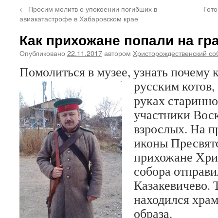
←
Просим молитв о упокоении погибших в
Гото
авиакатастрофе в Хабаровском крае
Как прихожане попали на гр
Опубликовано
22.11.2017
автором
Христорождественский со
Помолиться в музее, узнать почему
русским котов,
руках старинно
участники Вос
взрослых. На п
иконы Пресвят
прихожане Хри
собора отправи
Казакевичево. 
находился храм
образа.