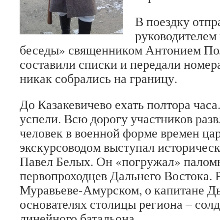
В поездку отпр
руководителем
беседы» священником Антонием По
составили списки и передали номера
никак собрались на границу.
До Казакевичево ехать полтора часа.
успели. Всю дорогу участников раз
человек в военной форме времен ца
экскурсоводом выступал историчес
Павел Белых. Он «погружал» паломн
первопроходцев Дальнего Востока. 
Муравьеве-Амурском, о капитане Дь
основателях столицы региона – солд
линейного батальона.