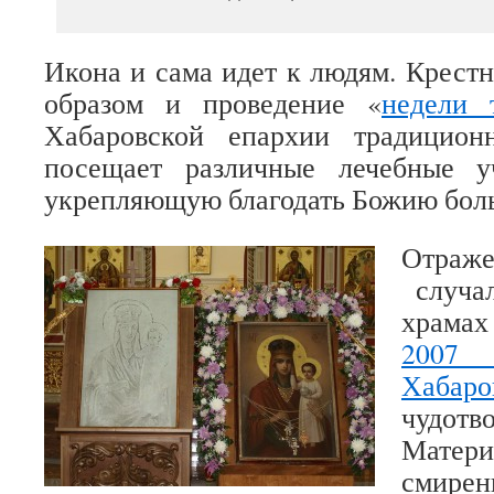
Икона и сама идет к людям. Крест
образом и проведение «
недели 
Хабаровской епархии традицион
посещает различные лечебные у
укрепляющую благодать Божию бол
Отраже
случал
храма
2007
Хабар
чудотв
Мате
смире