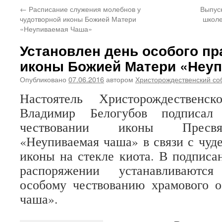
←
Расписание служения молебнов у
Выпуск
чудотворной иконы Божией Матери
школе
«Неупиваемая Чаша»
Установлен день особого п
иконы Божией Матери «Неу
Опубликовано
07.06.2016
автором
Христорождественский со
Настоятель Христорождественс
Владимир Белогубов подписал
чествовании иконы Пресвя
«Неупиваемая чаша» в связи с чу
иконы на стекле киота. В подписа
распоряжении устанавливаютс
особому чествованию храмового о
чаша».