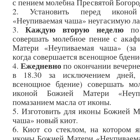
с пением молебна Пресвятой Богоро
2. Установить перед иконо
«Неупиваемая чаша» неугасимую ла
Каждую вторую неделю
3.
по 
совершать молебное пение с акаф
Матери «Неупиваемая чаша» (за
когда совершается всенощное бдени
Ежедневно
4.
по окончании вечерн
в 18.30 за исключением дней, 
всенощное бдение) совершать мо
иконой Божией Матери «Неуп
помазанием масла от иконы.
5. Изготовить для иконы Божией 
чаша» новый киот.
6. Киот со стеклом, на котором 
иконы Божией Матери «Неупиваема