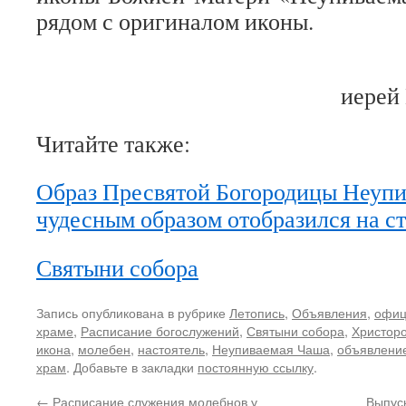
рядом с оригиналом иконы.
иерей
Читайте также:
Образ Пресвятой Богородицы Неуп
чудесным образом отобразился на с
Святыни собора
Запись опубликована в рубрике
Летопись
,
Объявления
,
офиц
храме
,
Расписание богослужений
,
Святыни собора
,
Христоро
икона
,
молебен
,
настоятель
,
Неупиваемая Чаша
,
объявлени
храм
. Добавьте в закладки
постоянную ссылку
.
←
Расписание служения молебнов у
Выпуск