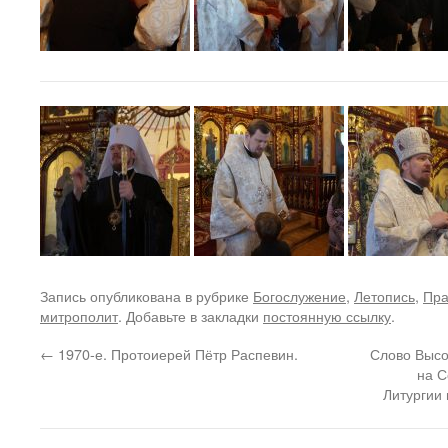
Запись опубликована в рубрике
Богослужение
,
Летопись
,
Пра
митрополит
. Добавьте в закладки
постоянную ссылку
.
←
1970-е. Протоиерей Пётр Распевин.
Слово Выс
на С
Литургии