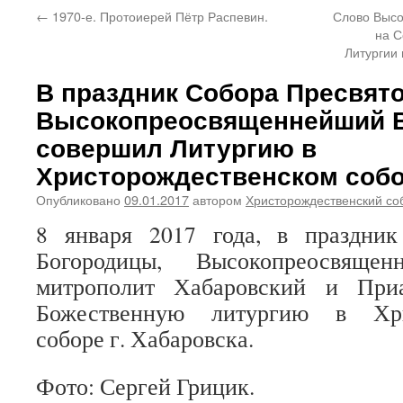
←
1970-е. Протоиерей Пётр Распевин.
Слово Выс
на С
Литургии
В праздник Собора Пресвят
Высокопреосвященнейший 
совершил Литургию в
Христорождественском соб
Опубликовано
09.01.2017
автором
Христорождественский со
8 января 2017 года, в праздни
Богородицы, Высокопреосвящен
митрополит Хабаровский и При
Божественную литургию в Хрис
соборе г. Хабаровска.
Фото: Сергей Грицик.