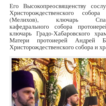
Его Высокопреосвященству сосл
Христорождественского собора
(Мелихов), ключарь Спасо-
кафедрального собора протоиер
ключарь Градо-Хабаровского хр
Матери протоиерей Андрей Ба
Христорождественского собора и хр