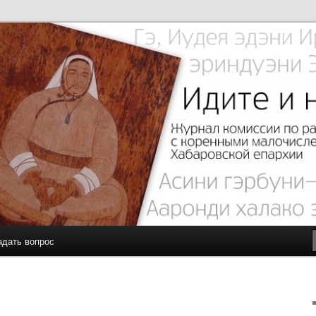
с малочисленными коренными народами Севера Хабаровской
чите…
адать вопрос