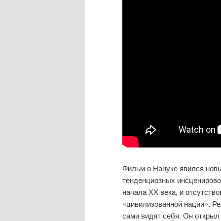
Фильм о Нануке явился новы
тенденциозных инсценирово
начала ХХ века, и отсутств
«цивилизованной нации». Реж
сами видят себя. Он открыл