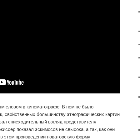
м словом в кинематографе. В нем не было
к, свойственных большинству этнографических картин
овал снисходительный взгляд представителя
иссер показал эскимосов не свысока, а так, как они
 в этом произведении новаторскую форму