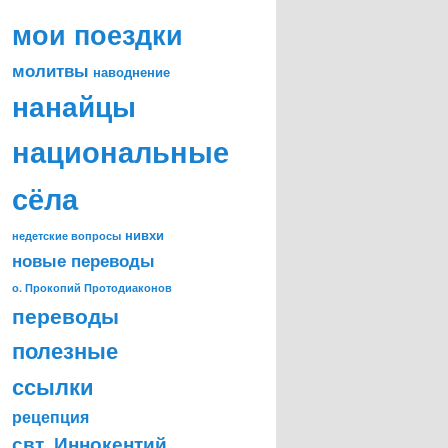
мои поездки
молитвы
наводнение
нанайцы
национальные
сёла
нивхи
недетские вопросы
новые переводы
о. Прокопий Протодиаконов
переводы
полезные
ссылки
рецепция
свт. Иннокентий