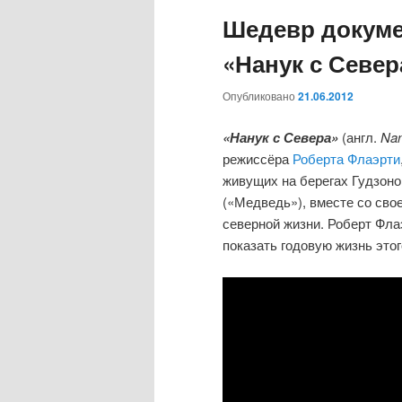
о
Шедевр докуме
е
м
«Нанук с Севера
е
н
Опубликовано
21.06.2012
ю
«Нанук с Севера»
(англ.
Nan
режиссёра
Роберта Флаэрти
живущих на берегах Гудзоно
(«Медведь»), вместе со сво
северной жизни. Роберт Фла
показать годовую жизнь этог