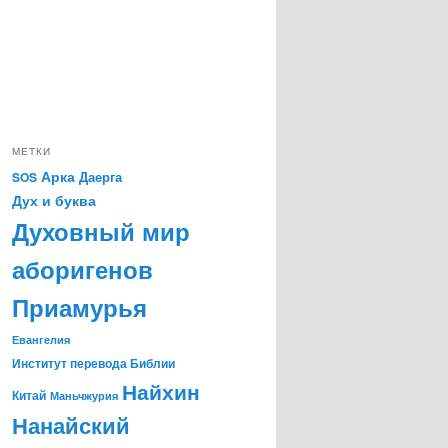
МЕТКИ
Арка
Даерга
SOS
Дух и буква
Духовный мир
аборигенов
Приамурья
Евангелия
Институт перевода Библии
Найхин
Китай
Маньчжурия
Нанайский