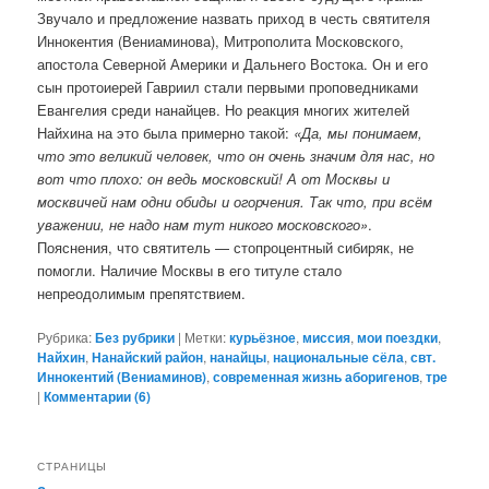
Звучало и предложение назвать приход в честь святителя
Иннокентия (Вениаминова), Митрополита Московского,
апостола Северной Америки и Дальнего Востока. Он и его
сын протоиерей Гавриил стали первыми проповедниками
Евангелия среди нанайцев. Но реакция многих жителей
Найхина на это была примерно такой:
«Да, мы понимаем,
что это великий человек, что он очень значим для нас, но
вот что плохо: он ведь московский! А от Москвы и
москвичей нам одни обиды и огорчения. Так что, при всём
уважении, не надо нам тут никого московского»
.
Пояснения, что святитель — стопроцентный сибиряк, не
помогли. Наличие Москвы в его титуле стало
непреодолимым препятствием.
Рубрика:
Без рубрики
|
Метки:
курьёзное
,
миссия
,
мои поездки
,
Найхин
,
Нанайский район
,
нанайцы
,
национальные сёла
,
свт.
Иннокентий (Вениаминов)
,
современная жизнь аборигенов
,
тре
|
Комментарии (
6
)
СТРАНИЦЫ