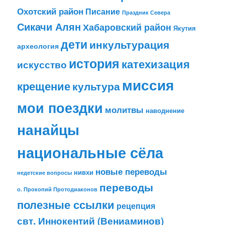
Охотский район
Писание
Праздник Севера
Сикачи Алян
Хабаровский район
Якутия
дети
инкультурация
археология
история
катехизация
искусство
миссия
крещение
культура
мои поездки
молитвы
наводнение
нанайцы
национальные сёла
новые переводы
нивхи
недетские вопросы
переводы
о. Прокопий Протодиаконов
полезные ссылки
рецепция
свт. Иннокентий (Вениаминов)