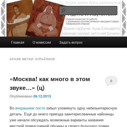
Перейти
Перейти
Журнал Комиссии по работе с малочисленными коренными народами
Севера Хабаровской епархии
к
к
Поис
основному
дополнительному
содержимому
содержимому
Идите и научите…
Г
Главная
О комиссии
Задать вопрос
л
а
в
АРХИВ МЕТКИ:
КУРЬЁЗНОЕ
н
о
е
«Москва! как много в этом
6
м
звуке…» (ц)
е
н
Опубликовано
06.12.2013
ю
Во
вчерашнем посте
забыл упомянуть одну небезынтересную
деталь. Ещё до моего приезда заинтересованные найхинцы
уже начали обсуждать возможные варианты названия
местной православной общины и своего будущего храма.