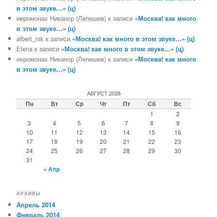
в этом звуке…» (ц)
иеромонах Никанор (Лепешев)
к записи
«Москва! как много
в этом звуке…» (ц)
albert_nik
к записи
«Москва! как много в этом звуке…» (ц)
Elena
к записи
«Москва! как много в этом звуке…» (ц)
иеромонах Никанор (Лепешев)
к записи
«Москва! как много
в этом звуке…» (ц)
АВГУСТ 2026
Пн
Вт
Ср
Чт
Пт
Сб
Вс
1
2
3
4
5
6
7
8
9
10
11
12
13
14
15
16
17
18
19
20
21
22
23
24
25
26
27
28
29
30
31
« Апр
АРХИВЫ
Апрель 2014
Февраль 2014