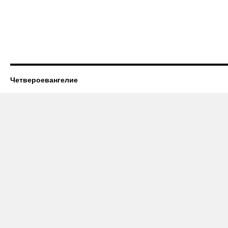
Четвероевангелие