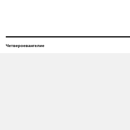
Четвероевангелие