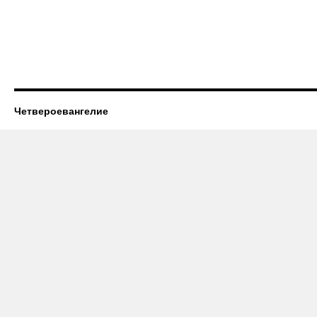
Четвероевангелие