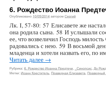
6. Рождество Иоанна Предте
Опубликовано
10/05/2014
автором
Сергий
Лк. I, 57-80: 57 Елисавете же настал
она родила сына. 58 И услышали со
ее, что возвеличил Господь милость
радовались с нею. 59 В восьмой де
младенца и хотели назвать его, по и
Читать далее
→
Рубрика:
6. Рождество Иоанна Предтечи
,
_Синопсис
,
До Рожд
Метки:
Иоанн Креститель
,
Праведная Елизавета
,
Праведный 