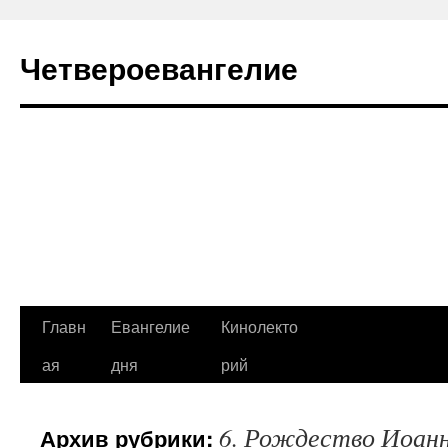
Четвероевангелие
Перейти
Главн
Евангелие
Кинолекто
к
ая
дня
рий
содержимому
6. Рождество Иоан
Архив рубрики: