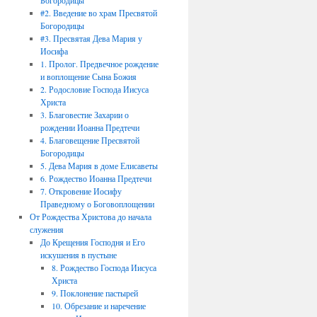
Богородицы
#2. Введение во храм Пресвятой
Богородицы
#3. Пресвятая Дева Мария у
Иосифа
1. Пролог. Предвечное рождение
и воплощение Сына Божия
2. Родословие Господа Иисуса
Христа
3. Благовестие Захарии о
рождении Иоанна Предтечи
4. Благовещение Пресвятой
Богородицы
5. Дева Мария в доме Елисаветы
6. Рождество Иоанна Предтечи
7. Откровение Иосифу
Праведному о Боговоплощении
От Рождества Христова до начала
служения
До Крещения Господня и Его
искушения в пустыне
8. Рождество Господа Иисуса
Христа
9. Поклонение пастырей
10. Обрезание и наречение