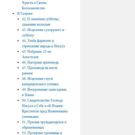
Христа о Своем
Богосыновстве
В Галилее
42. О значении субботы;
срывание колосьев
43. Исцеление сухорукого в
субботу
44. Злоба фарисеев и
стремление народа к Иисусу
45. Избрание 12-ти
Апостолов
46. Нагорная проповедь
47. Проповедь на месте
равнем
48. Исцеление слуги
капернаумского сотника
49. Воскрешение сына вдовы
в Наине
50. Свидетельство Господа
Иисуса о Себе и об Иоанне
Крестителе пред Иоанновыми
учениками
51. Призыв труждающихся и
обремененных
52. Прощение грешницы в