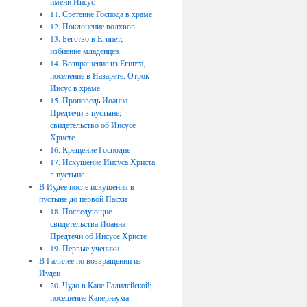
имени Иисус
11. Сретение Господа в храме
12. Поклонение волхвов
13. Бегство в Египет;
избиение младенцев
14. Возвращение из Египта,
поселение в Назарете. Отрок
Иисус в храме
15. Проповедь Иоанна
Предтечи в пустыне;
свидетельство об Иисусе
Христе
16. Крещение Господне
17. Искушение Иисуса Христа
в пустыне
В Иудее после искушения в
пустыне до первой Пасхи
18. Последующие
свидетельства Иоанна
Предтечи об Иисусе Христе
19. Первые ученики
В Галилее по возвращении из
Иудеи
20. Чудо в Кане Галилейской;
посещение Капернаума