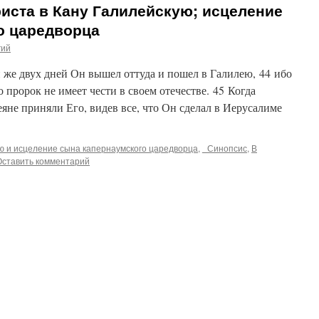
риста в Кану Галилейскую; исцеление
о царедворца
гий
и же двух дней Он вышел оттуда и пошел в Галилею, 44 ибо
 пророк не имеет чести в своем отечестве. 45 Когда
яне приняли Его, видев все, что Он сделал в Иерусалиме
ую и исцеление сына капернаумского царедворца
,
_Синопсис
,
В
Оставить комментарий