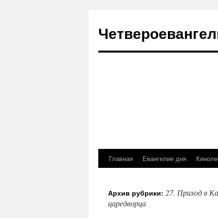
Четвероевангел
Главная
Евангелие дня
Киноле
Перейти
к
27. Приход в К
Архив рубрики:
содержимому
царедворца