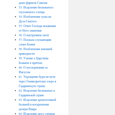
доме фарисея Симона
53. Исцеление бесноватого
глухонемого слепца
54. Изобличение хулы на
Духа Святого
55. Ответ Господа искавшим
от Него знамения
56. О внутреннем свете
57. Похвала слушающим
слово Божие
58. Изобличение внешней
праведности
59. Учение о Царствии
Божием в притчах
60. О последовании за
Иисусом
61. Укрощение бури на пути
через Геннисаретское озеро в
Гадаринскую страну
62. Исцеление бесноватых в
Гадаринской стране
63. Исцеление кровоточивой
больной и воскрешение
дочери Иаира
64. Исцеление двух слепцов