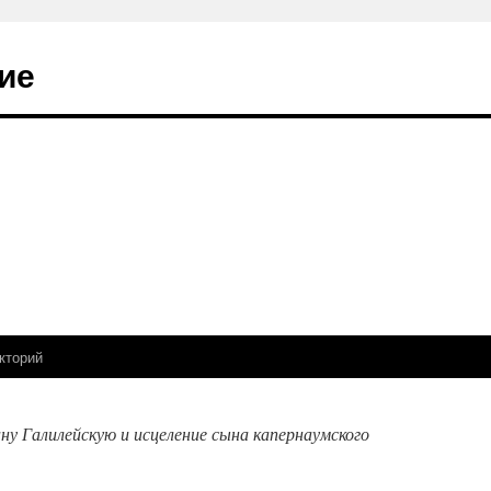
ие
кторий
ану Галилейскую и исцеление сына капернаумского