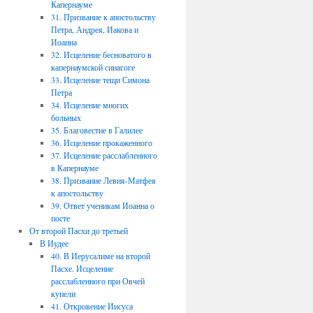
Капернауме
31. Призвание к апостольству
Петра, Андрея, Иакова и
Иоанна
32. Исцеление бесноватого в
капернаумской синагоге
33. Исцеление тещи Симона
Петра
34. Исцеление многих
больных
35. Благовестие в Галилее
36. Исцеление прокаженного
37. Исцеление расслабленного
в Капернауме
38. Призвание Левия-Матфея
к апостольству
39. Ответ ученикам Иоанна о
посте
От второй Пасхи до третьей
В Иудее
40. В Иерусалиме на второй
Пасхе. Исцеление
расслабленного при Овчей
купели
41. Откровение Иисуса