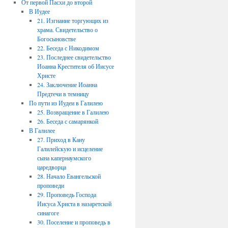
От первой Пасхи до второй
В Иудее
21. Изгнание торгующих из
храма. Свидетельство о
Богосыновстве
22. Беседа с Никодимом
23. Последнее свидетельство
Иоанна Крестителя об Иисусе
Христе
24. Заключение Иоанна
Предтечи в темницу
По пути из Иудеи в Галилею
25. Возвращение в Галилею
26. Беседа с самарянкой
В Галилее
27. Приход в Кану
Галилейскую и исцеление
сына капернаумского
царедворца
28. Начало Евангельской
проповеди
29. Проповедь Господа
Иисуса Христа в назаретской
синагоге
30. Поселение и проповедь в