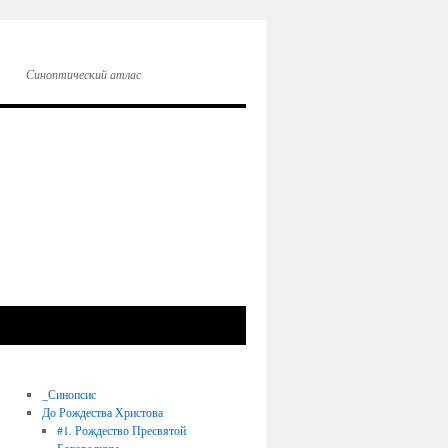
Синоптический атлас
_Синопсис
До Рождества Христова
#1. Рождество Пресвятой