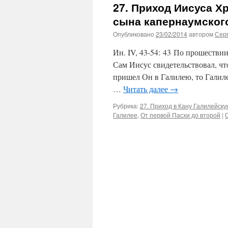
27. Приход Иисуса Х
сына капернаумског
Опубликовано
23/02/2014
автором
Сер
Ин. IV, 43-54: 43 По прошестви
Сам Иисус свидетельствовал, что
пришел Он в Галилею, то Галиле
…
Читать далее
→
Рубрика:
27. Приход в Кану Галилейск
Галилее
,
От первой Пасхи до второй
|