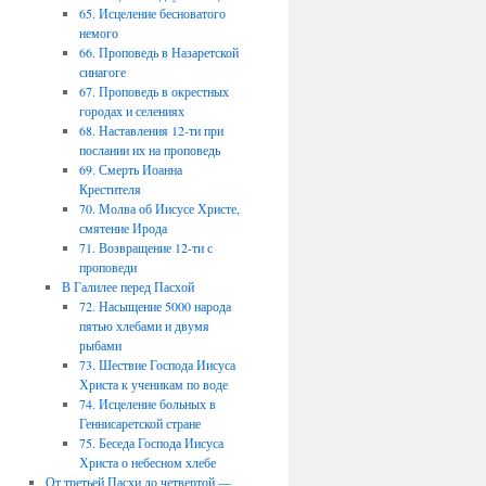
65. Исцеление бесноватого
немого
66. Проповедь в Назаретской
синагоге
67. Проповедь в окрестных
городах и селениях
68. Наставления 12-ти при
послании их на проповедь
69. Смерть Иоанна
Крестителя
70. Молва об Иисусе Христе,
смятение Ирода
71. Возвращение 12-ти с
проповеди
В Галилее перед Пасхой
72. Насыщение 5000 народа
пятью хлебами и двумя
рыбами
73. Шествие Господа Иисуса
Христа к ученикам по воде
74. Исцеление больных в
Геннисаретской стране
75. Беседа Господа Иисуса
Христа о небесном хлебе
От третьей Пасхи до четвертой —