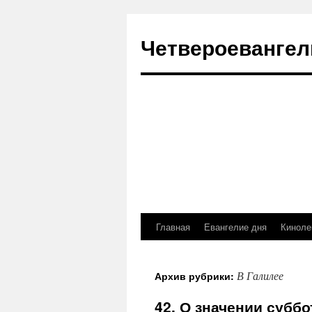
Четвероевангел
Главная
Евангелие дня
Киноле
Перейти
к
В Галилее
Архив рубрики:
содержимому
42. О значении субб