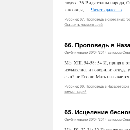
людях. 36 Видя толпы народа, О
как овцы, …
Читать далее
→
Рубрика:
67. Проповедь в окрестных го
Оставить комментарий
66. Проповедь в Наз
Опубликовано
30/04/2014
автором
Сер
Мф. XIII, 54-58: 54 И, придя в о
изумлялись и говорили: откуда 
сын? не Его ли Мать называется
Рубрика:
66. Проповедь в Назаретской 
комментарий
65. Исцеление бесно
Опубликовано
30/04/2014
автором
Сер
Мф. IX, 32-34: 32 Когда же те в