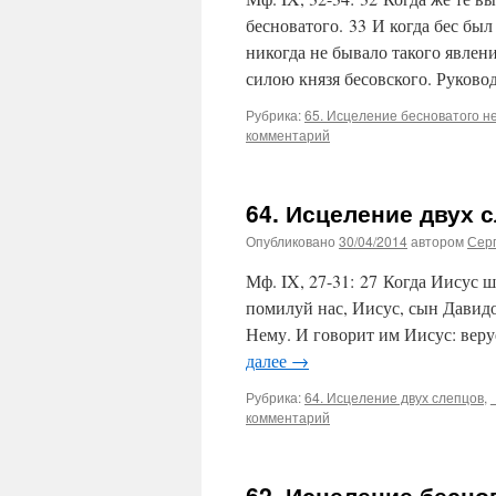
бесноватого. 33 И когда бес был
никогда не бывало такого явлен
силою князя бесовского. Руков
Рубрика:
65. Исцеление бесноватого н
комментарий
64. Исцеление двух 
Опубликовано
30/04/2014
автором
Сер
Мф. IX, 27-31: 27 Когда Иисус ш
помилуй нас, Иисус, сын Давидо
Нему. И говорит им Иисус: веру
далее
→
Рубрика:
64. Исцеление двух слепцов
,
комментарий
62. Исцеление бесно