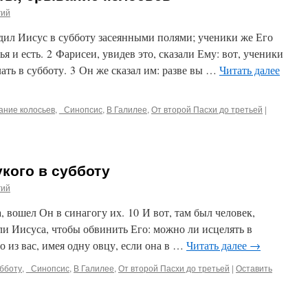
гий
ходил Иисус в субботу засеянными полями; ученики же Его
ья и есть. 2 Фарисеи, увидев это, сказали Ему: вот, ученики
ать в субботу. 3 Он же сказал им: разве вы …
Читать далее
ание колосьев
,
_Синопсис
,
В Галилее
,
От второй Пасхи до третьей
|
укого в субботу
гий
а, вошел Он в синагогу их. 10 И вот, там был человек,
и Иисуса, чтобы обвинить Его: можно ли исцелять в
о из вас, имея одну овцу, если она в …
Читать далее
→
убботу
,
_Синопсис
,
В Галилее
,
От второй Пасхи до третьей
|
Оставить