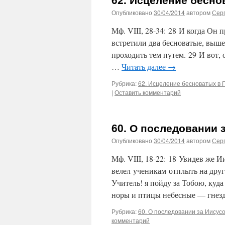
Опубликовано
30/04/2014
автором
Сер
Мф. VIII, 28-34: 28 И когда Он 
встретили два бесноватые, выше
проходить тем путем. 29 И вот,
…
Читать далее
→
Рубрика:
62. Исцеление бесноватых в 
|
Оставить комментарий
60. О последовании 
Опубликовано
30/04/2014
автором
Сер
Мф. VIII, 18-22: 18 Увидев же 
велел ученикам отплыть на друг
Учитель! я пойду за Тобою, куд
норы и птицы небесные — гнез
Рубрика:
60. О последовании за Иисус
комментарий