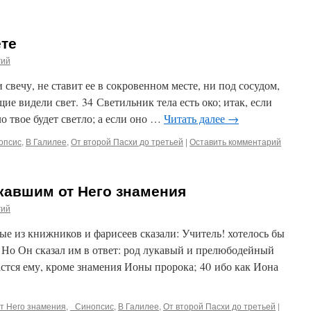
ете
гий
и свечу, не ставит ее в сокровенном месте, ни под сосудом,
ие видели свет. 34 Светильник тела есть око; итак, если
ело твое будет светло; а если оно …
Читать далее
→
опсис
,
В Галилее
,
От второй Пасхи до третьей
|
Оставить комментарий
скавшим от Него знамения
гий
рые из книжников и фарисеев сказали: Учитель! хотелось бы
9 Но Он сказал им в ответ: род лукавый и прелюбодейный
астся ему, кроме знамения Ионы пророка; 40 ибо как Иона
от Него знамения
,
_Синопсис
,
В Галилее
,
От второй Пасхи до третьей
|