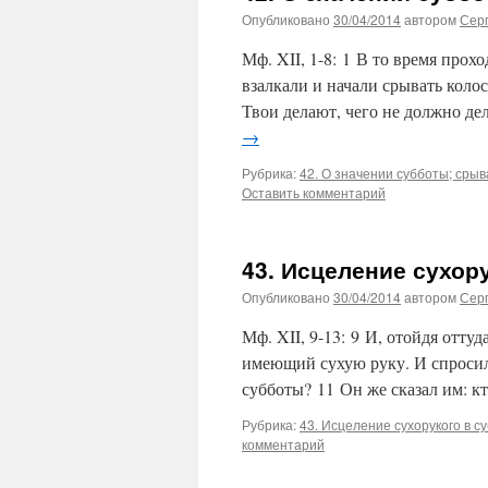
Опубликовано
30/04/2014
автором
Сер
Мф. XII, 1-8: 1 В то время про
взалкали и начали срывать колос
Твои делают, чего не должно дел
→
Рубрика:
42. О значении субботы; срыв
Оставить комментарий
43. Исцеление сухор
Опубликовано
30/04/2014
автором
Сер
Мф. XII, 9-13: 9 И, отойдя оттуд
имеющий сухую руку. И спросил
субботы? 11 Он же сказал им: кт
Рубрика:
43. Исцеление сухорукого в с
комментарий