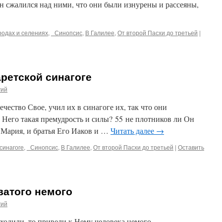
н сжалился над ними, что они были изнурены и рассеяны,
родах и селениях
,
_Синопсис
,
В Галилее
,
От второй Пасхи до третьей
|
аретской синагоге
гий
течество Свое, учил их в синагоге их, так что они
у Него такая премудрость и силы? 55 не плотников ли Он
 Мария, и братья Его Иаков и …
Читать далее
→
синагоге
,
_Синопсис
,
В Галилее
,
От второй Пасхи до третьей
|
Оставить
ватого немого
гий
ыходили, то привели к Нему человека немого