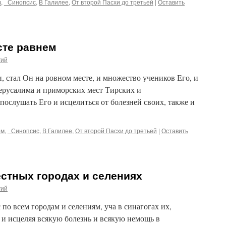
в
,
_Синопсис
,
В Галилее
,
От второй Пасхи до третьей
|
Оставить
сте равнем
гий
ми, стал Он на ровном месте, и множество учеников Его, и
Иерусалима и приморских мест Тирских и
ослушать Его и исцелиться от болезней своих, также и
ем
,
_Синопсис
,
В Галилее
,
От второй Пасхи до третьей
|
Оставить
естных городах и селениях
гий
 по всем городам и селениям, уча в синагогах их,
 и исцеляя всякую болезнь и всякую немощь в