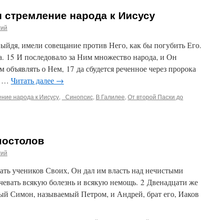
и стремление народа к Иисусу
гий
 выйдя, имели совещание против Него, как бы погубить Его.
да. 15 И последовало за Ним множество народа, и Он
м объявлять о Нем, 17 да сбудется реченное через пророка
, …
Читать далее
→
ение народа к Иисусу
,
_Синопсис
,
В Галилее
,
От второй Пасхи до
постолов
гий
цать учеников Своих, Он дал им власть над нечистыми
ачевать всякую болезнь и всякую немощь. 2 Двенадцати же
ый Симон, называемый Петром, и Андрей, брат его, Иаков