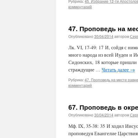
Рубрика:
45. Избрание 12-ти Апостоло
комментарий
47. Проповедь на ме
Опубликовано
30/04/2014
автором
Сер
Лк. VI, 17-49: 17 И, сойдя с ни
много народа из всей Иудеи и 
Сидонских, 18 которые пришли п
страждущие …
Читать далее
→
Рубрика:
47. Проповедь на месте равн
комментарий
67. Проповедь в окр
Опубликовано
30/04/2014
автором
Сер
Мф. IX, 35-38: 35 И ходил Иисус
проповедуя Евангелие Царствия