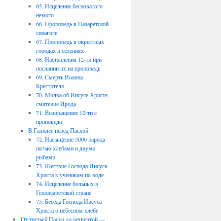
65. Исцеление бесноватого
немого
66. Проповедь в Назаретской
синагоге
67. Проповедь в окрестных
городах и селениях
68. Наставления 12-ти при
послании их на проповедь
69. Смерть Иоанна
Крестителя
70. Молва об Иисусе Христе,
смятение Ирода
71. Возвращение 12-ти с
проповеди
В Галилее перед Пасхой
72. Насыщение 5000 народа
пятью хлебами и двумя
рыбами
73. Шествие Господа Иисуса
Христа к ученикам по воде
74. Исцеление больных в
Геннисаретской стране
75. Беседа Господа Иисуса
Христа о небесном хлебе
От третьей Пасхи до четвертой —