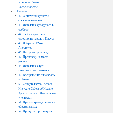
Христа о Своем
Богосыновстве
В Галилее
42. О значении субботы;
срывание колосьев
43. Исцеление сухорукого в
субботу
44. Злоба фарисеев и
стремление народа к Иисусу
45. Избрание 12-ти
Апостолов
46. Нагорная проповедь
47. Проповедь на месте
равнем
48. Исцеление слуги
капернаумского сотника
49. Воскрешение сына вдовы
в Наине
50. Свидетельство Господа
Иисуса о Себе и об Иоанне
Крестителе пред Иоанновыми
учениками
51. Призыв труждающихся и
обремененных
52. Прощение грешницы в