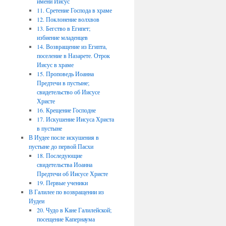
имени Иисус
11. Сретение Господа в храме
12. Поклонение волхвов
13. Бегство в Египет;
избиение младенцев
14. Возвращение из Египта,
поселение в Назарете. Отрок
Иисус в храме
15. Проповедь Иоанна
Предтечи в пустыне;
свидетельство об Иисусе
Христе
16. Крещение Господне
17. Искушение Иисуса Христа
в пустыне
В Иудее после искушения в
пустыне до первой Пасхи
18. Последующие
свидетельства Иоанна
Предтечи об Иисусе Христе
19. Первые ученики
В Галилее по возвращении из
Иудеи
20. Чудо в Кане Галилейской;
посещение Капернаума