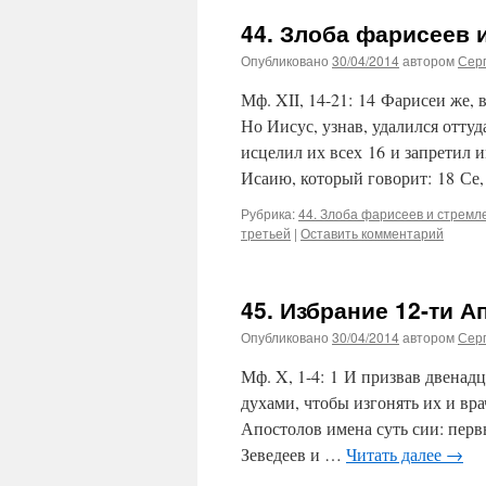
44. Злоба фарисеев 
Опубликовано
30/04/2014
автором
Сер
Мф. XII, 14-21: 14 Фарисеи же,
Но Иисус, узнав, удалился отту
исцелил их всех 16 и запретил и
Исаию, который говорит: 18 Се
Рубрика:
44. Злоба фарисеев и стремл
третьей
|
Оставить комментарий
45. Избрание 12-ти А
Опубликовано
30/04/2014
автором
Сер
Мф. X, 1-4: 1 И призвав двенад
духами, чтобы изгонять их и вр
Апостолов имена суть сии: перв
Зеведеев и …
Читать далее
→