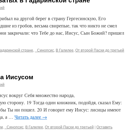
гий
прибыл на другой берег в страну Гергесинскую, Его
дшие из гробов, весьма свирепые, так что никто не смел
 они закричали: что Тебе до нас, Иисус, Сын Божий? пришел
Гадаринской стране
,
_Синопсис
,
В Галилее
,
От второй Пасхи до третьей
за Иисусом
гий
Иисус вокруг Себя множество народа,
ую сторону. 19 Тогда один книжник, подойдя, сказал Ему:
а бы Ты ни пошел. 20 И говорит ему Иисус: лисицы имеют
да, а …
Читать далее
→
ом
,
_Синопсис
,
В Галилее
,
От второй Пасхи до третьей
|
Оставить