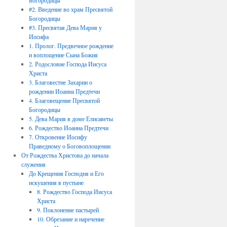
Богородицы
#2. Введение во храм Пресвятой
Богородицы
#3. Пресвятая Дева Мария у
Иосифа
1. Пролог. Предвечное рождение
и воплощение Сына Божия
2. Родословие Господа Иисуса
Христа
3. Благовестие Захарии о
рождении Иоанна Предтечи
4. Благовещение Пресвятой
Богородицы
5. Дева Мария в доме Елисаветы
6. Рождество Иоанна Предтечи
7. Откровение Иосифу
Праведному о Боговоплощении
От Рождества Христова до начала
служения
До Крещения Господня и Его
искушения в пустыне
8. Рождество Господа Иисуса
Христа
9. Поклонение пастырей
10. Обрезание и наречение