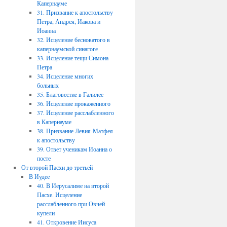
Капернауме
31. Призвание к апостольству
Петра, Андрея, Иакова и
Иоанна
32. Исцеление бесноватого в
капернаумской синагоге
33. Исцеление тещи Симона
Петра
34. Исцеление многих
больных
35. Благовестие в Галилее
36. Исцеление прокаженного
37. Исцеление расслабленного
в Капернауме
38. Призвание Левия-Матфея
к апостольству
39. Ответ ученикам Иоанна о
посте
От второй Пасхи до третьей
В Иудее
40. В Иерусалиме на второй
Пасхе. Исцеление
расслабленного при Овчей
купели
41. Откровение Иисуса