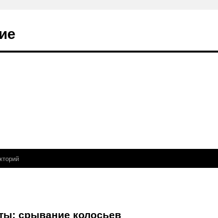
ие
кторий
оты; срывание колосьев