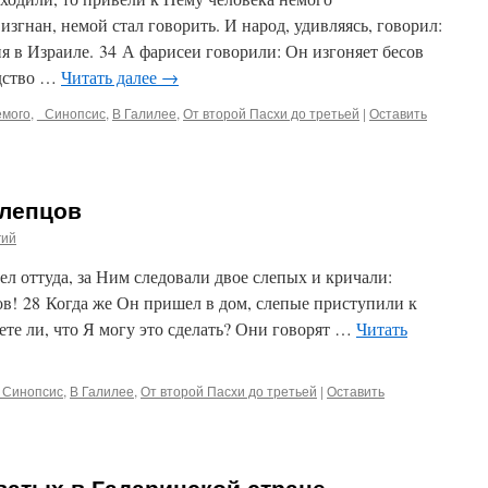
 изгнан, немой стал говорить. И народ, удивляясь, говорил:
ия в Израиле. 34 А фарисеи говорили: Он изгоняет бесов
одство …
Читать далее
→
емого
,
_Синопсис
,
В Галилее
,
От второй Пасхи до третьей
|
Оставить
слепцов
гий
ел оттуда, за Ним следовали двое слепых и кричали:
в! 28 Когда же Он пришел в дом, слепые приступили к
ете ли, что Я могу это сделать? Они говорят …
Читать
_Синопсис
,
В Галилее
,
От второй Пасхи до третьей
|
Оставить
ватых в Гадаринской стране