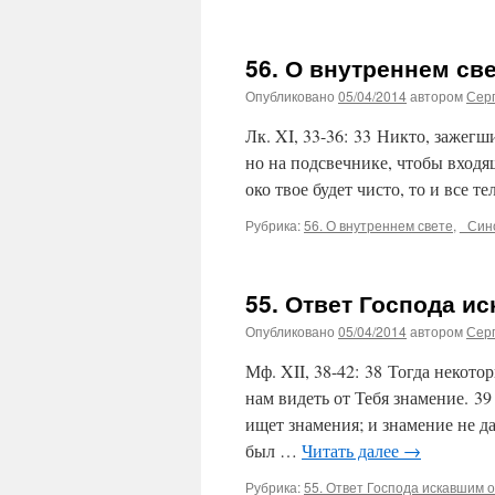
56. О внутреннем св
Опубликовано
05/04/2014
автором
Сер
Лк. XI, 33-36: 33 Никто, зажегш
но на подсвечнике, чтобы входящ
око твое будет чисто, то и все т
Рубрика:
56. О внутреннем свете
,
_Син
55. Ответ Господа и
Опубликовано
05/04/2014
автором
Сер
Мф. XII, 38-42: 38 Тогда некото
нам видеть от Тебя знамение. 3
ищет знамения; и знамение не д
был …
Читать далее
→
Рубрика:
55. Ответ Господа искавшим 