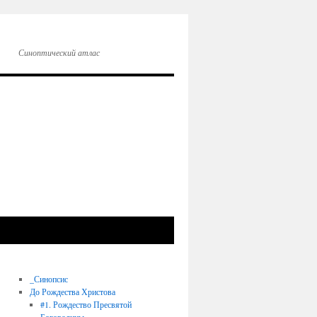
Синоптический атлас
_Синопсис
До Рождества Христова
#1. Рождество Пресвятой