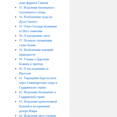
доме фарисея Симона
53. Исцеление бесноватого
глухонемого слепца
54. Изобличение хулы на
Духа Святого
55. Ответ Господа искавшим
от Него знамения
56. О внутреннем свете
57. Похвала слушающим
слово Божие
58. Изобличение внешней
праведности
59. Учение о Царствии
Божием в притчах
60. О последовании за
Иисусом
61. Укрощение бури на пути
через Геннисаретское озеро в
Гадаринскую страну
62. Исцеление бесноватых в
Гадаринской стране
63. Исцеление кровоточивой
больной и воскрешение
дочери Иаира
64. Исцеление двух слепцов