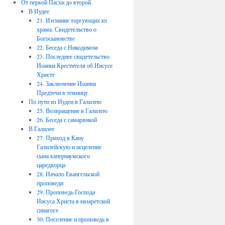
От первой Пасхи до второй
В Иудее
21. Изгнание торгующих из
храма. Свидетельство о
Богосыновстве
22. Беседа с Никодимом
23. Последнее свидетельство
Иоанна Крестителя об Иисусе
Христе
24. Заключение Иоанна
Предтечи в темницу
По пути из Иудеи в Галилею
25. Возвращение в Галилею
26. Беседа с самарянкой
В Галилее
27. Приход в Кану
Галилейскую и исцеление
сына капернаумского
царедворца
28. Начало Евангельской
проповеди
29. Проповедь Господа
Иисуса Христа в назаретской
синагоге
30. Поселение и проповедь в