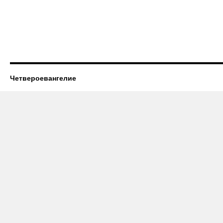
Четвероевангелие