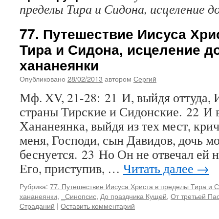
пределы Тира и Сидона, исцеление д
77. Путешествие Иисуса Хри
Тира и Сидона, исцеление д
хананеянки
Опубликовано
28/02/2013
автором
Сергий
Мф. XV, 21-28: 21 И, выйдя оттуда, 
страны Тирские и Сидонские. 22 И 
Хананеянка, выйдя из тех мест, кри
меня, Господи, сын Давидов, дочь м
беснуется. 23 Но Он не отвечал ей 
Его, приступив, …
Читать далее
→
Рубрика:
77. Путешествие Иисуса Христа в пределы Тира и 
хананеянки
,
_Синопсис
,
До праздника Кущей
,
От третьей Пас
Страданий
|
Оставить комментарий