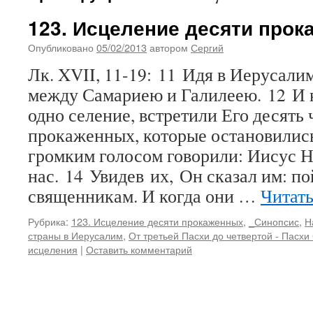
123. Исцеление десяти про
Опубликовано
05/02/2013
автором
Сергий
Лк. XVII, 11-19: 11 Идя в Иерусали
между Самариею и Галилеею. 12 И к
одно селение, встретили Его десять 
прокаженных, которые остановились
громким голосом говорили: Иисус 
нас. 14 Увидев их, Он сказал им: п
священникам. И когда они …
Читать
Рубрика:
123. Исцеление десяти прокаженных
,
_Синопсис
,
Н
страны в Иерусалим
,
От третьей Пасхи до четвертой - Пасхи
исцеления
|
Оставить комментарий