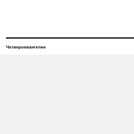
Четвероевангелие