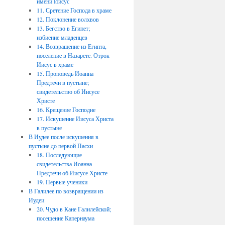
имени Иисус
11. Сретение Господа в храме
12. Поклонение волхвов
13. Бегство в Египет;
избиение младенцев
14. Возвращение из Египта,
поселение в Назарете. Отрок
Иисус в храме
15. Проповедь Иоанна
Предтечи в пустыне;
свидетельство об Иисусе
Христе
16. Крещение Господне
17. Искушение Иисуса Христа
в пустыне
В Иудее после искушения в
пустыне до первой Пасхи
18. Последующие
свидетельства Иоанна
Предтечи об Иисусе Христе
19. Первые ученики
В Галилее по возвращении из
Иудеи
20. Чудо в Кане Галилейской;
посещение Капернаума