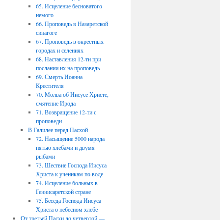
65. Исцеление бесноватого
немого
66. Проповедь в Назаретской
синагоге
67. Проповедь в окрестных
городах и селениях
68. Наставления 12-ти при
послании их на проповедь
69. Смерть Иоанна
Крестителя
70. Молва об Иисусе Христе,
смятение Ирода
71. Возвращение 12-ти с
проповеди
В Галилее перед Пасхой
72. Насыщение 5000 народа
пятью хлебами и двумя
рыбами
73. Шествие Господа Иисуса
Христа к ученикам по воде
74. Исцеление больных в
Геннисаретской стране
75. Беседа Господа Иисуса
Христа о небесном хлебе
От третьей Пасхи до четвертой —