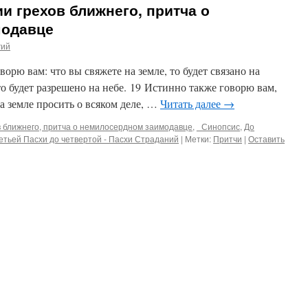
и грехов ближнего, притча о
модавце
гий
ворю вам: что вы свяжете на земле, то будет связано на
 то будет разрешено на небе. 19 Истинно также говорю вам,
на земле просить о всяком деле, …
Читать далее
→
в ближнего, притча о немилосердном заимодавце
,
_Синопсис
,
До
етьей Пасхи до четвертой - Пасхи Страданий
|
Метки:
Притчи
|
Оставить