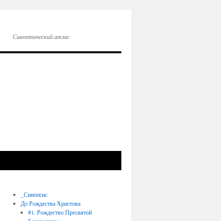
Синоптический атлас
_Синопсис
До Рождества Христова
#1. Рождество Пресвятой