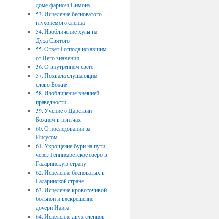
доме фарисея Симона
53. Исцеление бесноватого
глухонемого слепца
54. Изобличение хулы на
Духа Святого
55. Ответ Господа искавшим
от Него знамения
56. О внутреннем свете
57. Похвала слушающим
слово Божие
58. Изобличение внешней
праведности
59. Учение о Царствии
Божием в притчах
60. О последовании за
Иисусом
61. Укрощение бури на пути
через Геннисаретское озеро в
Гадаринскую страну
62. Исцеление бесноватых в
Гадаринской стране
63. Исцеление кровоточивой
больной и воскрешение
дочери Иаира
64. Исцеление двух слепцов