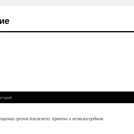
ие
кторий
рощении грехов ближнего, притча о немилосердном