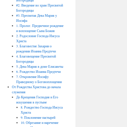
Богородицы
#2. Введение во храм Пресвятой
Богородицы
#3. Пресвятая Дева Мария у
Иосифа
1. Пролог. Предвечное рождение
и воплощение Сына Божия
2. Родословие Господа Иисуса
Христа
3. Благовестие Захарии о
рождении Иоанна Предтечи
4. Благовещение Пресвятой
Богородицы
5. Дева Мария в доме Елисаветы
6. Рождество Иоанна Предтечи
7. Откровение Иосифу
Праведному о Боговоплощении
От Рождества Христова до начала
служения
До Крещения Господня и Его
искушения в пустыне
8. Рождество Господа Иисуса
Христа
9. Поклонение пастырей
10. Обрезание и наречение