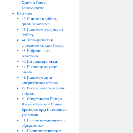
Христа о Своем
Богосыновстве
В Галилее
42. О значении субботы;
срывание колосьев
43. Исцеление сухорукого в
субботу
44. Злоба фарисеев и
стремление народа к Иисусу
45. Избрание 12-ти
Апостолов
46. Нагорная проповедь
47. Проповедь на месте
равнем
48. Исцеление слуги
капернаумского сотника
49. Воскрешение сына вдовы
в Наине
50. Свидетельство Господа
Иисуса о Себе и об Иоанне
Крестителе пред Иоанновыми
учениками
51. Призыв труждающихся и
обремененных
52. Прощение грешницы в