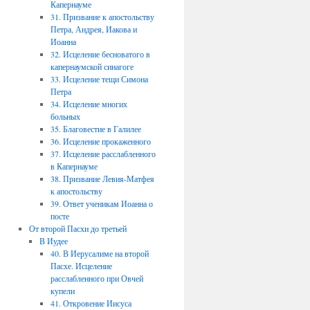
Капернауме
31. Призвание к апостольству
Петра, Андрея, Иакова и
Иоанна
32. Исцеление бесноватого в
капернаумской синагоге
33. Исцеление тещи Симона
Петра
34. Исцеление многих
больных
35. Благовестие в Галилее
36. Исцеление прокаженного
37. Исцеление расслабленного
в Капернауме
38. Призвание Левия-Матфея
к апостольству
39. Ответ ученикам Иоанна о
посте
От второй Пасхи до третьей
В Иудее
40. В Иерусалиме на второй
Пасхе. Исцеление
расслабленного при Овчей
купели
41. Откровение Иисуса