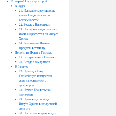
От первой Пасхи до второй
В Иудее
21. Изгнание торгующих из
храма. Свидетельство о
Богосыновстве
22. Беседа с Никодимом
23. Последнее свидетельство
Иоанна Крестителя об Иисусе
Христе
24. Заключение Иоанна
Предтечи в темницу
По пути из Иудеи в Галилею
25. Возвращение в Галилею
26. Беседа с самарянкой
В Галилее
27. Приход в Кану
Галилейскую и исцеление
сына капернаумского
царедворца
28. Начало Евангельской
проповеди
29. Проповедь Господа
Иисуса Христа в назаретской
синагоге
30. Поселение и проповедь в