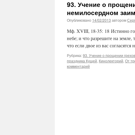
93. Учение о прощени
немилосердном заи
Опубликовано
14/02/2013
автором
Сер
Мф. XVIII, 18-35: 18 Истинно го
небе; и что разрешите на земле,
что если двое из вас согласятся 
Рубрика:
93. Учение о прощении грехо
праздника Кущей
,
Кинолекторий
,
От тр
комментарий