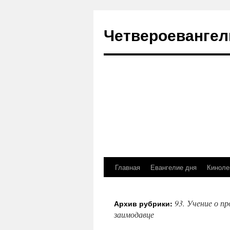
Четвероевангел
Главная
Евангелие дня
Киноле
Перейти
к
93. Учение о п
Архив рубрики:
содержимому
заимодавце