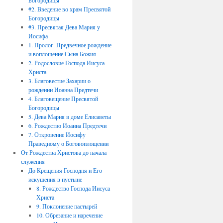
Богородицы
#2. Введение во храм Пресвятой
Богородицы
#3. Пресвятая Дева Мария у
Иосифа
1. Пролог. Предвечное рождение
и воплощение Сына Божия
2. Родословие Господа Иисуса
Христа
3. Благовестие Захарии о
рождении Иоанна Предтечи
4. Благовещение Пресвятой
Богородицы
5. Дева Мария в доме Елисаветы
6. Рождество Иоанна Предтечи
7. Откровение Иосифу
Праведному о Боговоплощении
От Рождества Христова до начала
служения
До Крещения Господня и Его
искушения в пустыне
8. Рождество Господа Иисуса
Христа
9. Поклонение пастырей
10. Обрезание и наречение