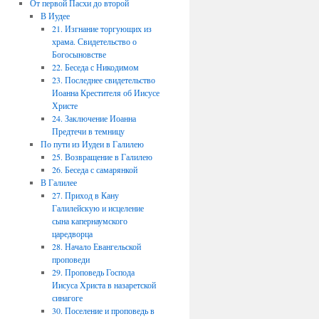
От первой Пасхи до второй
В Иудее
21. Изгнание торгующих из
храма. Свидетельство о
Богосыновстве
22. Беседа с Никодимом
23. Последнее свидетельство
Иоанна Крестителя об Иисусе
Христе
24. Заключение Иоанна
Предтечи в темницу
По пути из Иудеи в Галилею
25. Возвращение в Галилею
26. Беседа с самарянкой
В Галилее
27. Приход в Кану
Галилейскую и исцеление
сына капернаумского
царедворца
28. Начало Евангельской
проповеди
29. Проповедь Господа
Иисуса Христа в назаретской
синагоге
30. Поселение и проповедь в