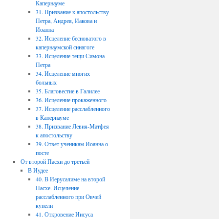
Капернауме
31. Призвание к апостольству
Петра, Андрея, Иакова и
Иоанна
32. Исцеление бесноватого в
капернаумской синагоге
33. Исцеление тещи Симона
Петра
34. Исцеление многих
больных
35. Благовестие в Галилее
36. Исцеление прокаженного
37. Исцеление расслабленного
в Капернауме
38. Призвание Левия-Матфея
к апостольству
39. Ответ ученикам Иоанна о
посте
От второй Пасхи до третьей
В Иудее
40. В Иерусалиме на второй
Пасхе. Исцеление
расслабленного при Овчей
купели
41. Откровение Иисуса