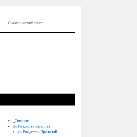
Синоптический атлас
_Синопсис
До Рождества Христова
#1. Рождество Пресвятой