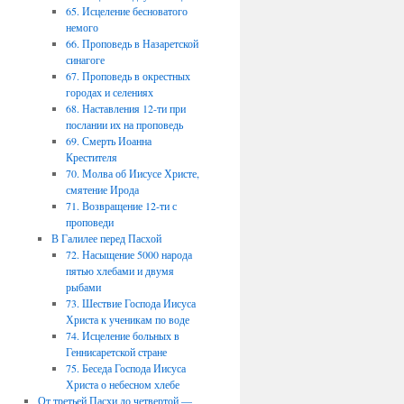
65. Исцеление бесноватого
немого
66. Проповедь в Назаретской
синагоге
67. Проповедь в окрестных
городах и селениях
68. Наставления 12-ти при
послании их на проповедь
69. Смерть Иоанна
Крестителя
70. Молва об Иисусе Христе,
смятение Ирода
71. Возвращение 12-ти с
проповеди
В Галилее перед Пасхой
72. Насыщение 5000 народа
пятью хлебами и двумя
рыбами
73. Шествие Господа Иисуса
Христа к ученикам по воде
74. Исцеление больных в
Геннисаретской стране
75. Беседа Господа Иисуса
Христа о небесном хлебе
От третьей Пасхи до четвертой —