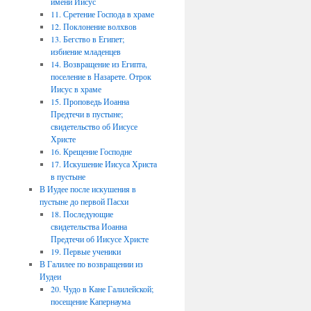
имени Иисус
11. Сретение Господа в храме
12. Поклонение волхвов
13. Бегство в Египет;
избиение младенцев
14. Возвращение из Египта,
поселение в Назарете. Отрок
Иисус в храме
15. Проповедь Иоанна
Предтечи в пустыне;
свидетельство об Иисусе
Христе
16. Крещение Господне
17. Искушение Иисуса Христа
в пустыне
В Иудее после искушения в
пустыне до первой Пасхи
18. Последующие
свидетельства Иоанна
Предтечи об Иисусе Христе
19. Первые ученики
В Галилее по возвращении из
Иудеи
20. Чудо в Кане Галилейской;
посещение Капернаума