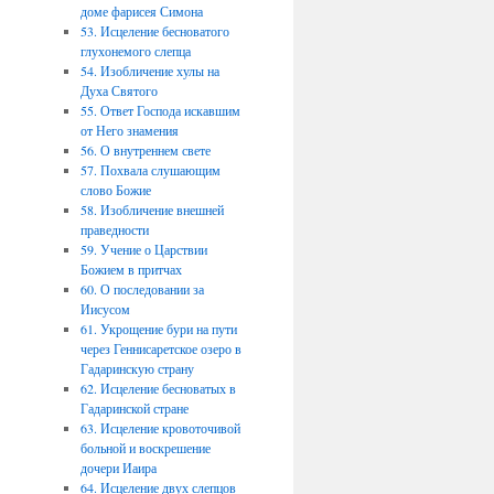
доме фарисея Симона
53. Исцеление бесноватого
глухонемого слепца
54. Изобличение хулы на
Духа Святого
55. Ответ Господа искавшим
от Него знамения
56. О внутреннем свете
57. Похвала слушающим
слово Божие
58. Изобличение внешней
праведности
59. Учение о Царствии
Божием в притчах
60. О последовании за
Иисусом
61. Укрощение бури на пути
через Геннисаретское озеро в
Гадаринскую страну
62. Исцеление бесноватых в
Гадаринской стране
63. Исцеление кровоточивой
больной и воскрешение
дочери Иаира
64. Исцеление двух слепцов