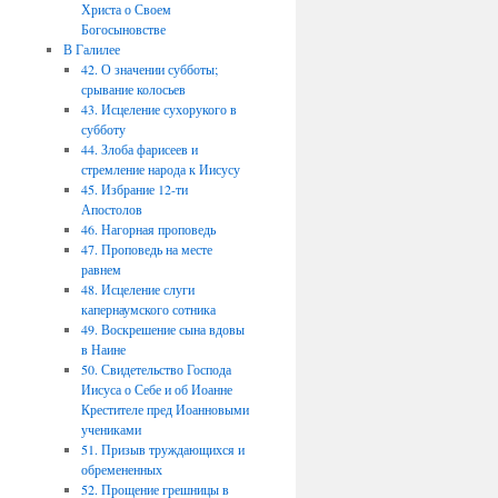
Христа о Своем
Богосыновстве
В Галилее
42. О значении субботы;
срывание колосьев
43. Исцеление сухорукого в
субботу
44. Злоба фарисеев и
стремление народа к Иисусу
45. Избрание 12-ти
Апостолов
46. Нагорная проповедь
47. Проповедь на месте
равнем
48. Исцеление слуги
капернаумского сотника
49. Воскрешение сына вдовы
в Наине
50. Свидетельство Господа
Иисуса о Себе и об Иоанне
Крестителе пред Иоанновыми
учениками
51. Призыв труждающихся и
обремененных
52. Прощение грешницы в