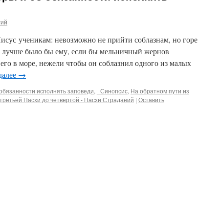
гий
 Иисус ученикам: невозможно не прийти соблазнам, но горе
 2 лучше было бы ему, если бы мельничный жернов
его в море, нежели чтобы он соблазнил одного из малых
далее
→
б обязанности исполнять заповеди
,
_Синопсис
,
На обратном пути из
третьей Пасхи до четвертой - Пасхи Страданий
|
Оставить