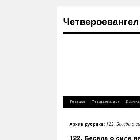
Четвероевангел
Главная
Евангелие дня
Киноле
Перейти
к
122. Беседа о с
Архив рубрики:
содержимому
122. Беседа о силе 