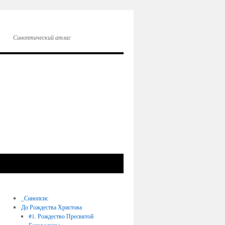
Синоптический атлас
_Синопсис
До Рождества Христова
#1. Рождество Пресвятой