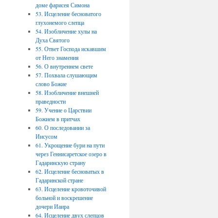
доме фарисея Симона
53. Исцеление бесноватого
глухонемого слепца
54. Изобличение хулы на
Духа Святого
55. Ответ Господа искавшим
от Него знамения
56. О внутреннем свете
57. Похвала слушающим
слово Божие
58. Изобличение внешней
праведности
59. Учение о Царствии
Божием в притчах
60. О последовании за
Иисусом
61. Укрощение бури на пути
через Геннисаретское озеро в
Гадаринскую страну
62. Исцеление бесноватых в
Гадаринской стране
63. Исцеление кровоточивой
больной и воскрешение
дочери Иаира
64. Исцеление двух слепцов