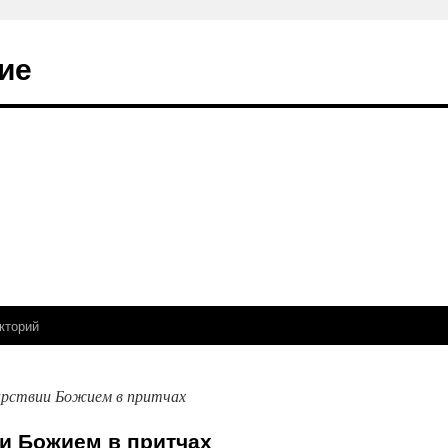
ие
кторий
Царствии Божием в притчах
ии Божием в притчах