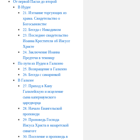
От первой Пасхи до второй
В Иудее
21. Изгнание торгующих из
храма. Свидетельство о
Богосыновстве
22. Беседа с Никодимом
23. Последнее свидетельство
Иоанна Крестителя об Иисусе
Христе
24. Заключение Иоанна
Предтечи в темницу
По пути из Иудеи в Галилею
25. Возвращение в Галилею
26. Беседа с самарянкой
В Галилее
27. Приход в Кану
Галилейскую и исцеление
сына капернаумского
царедворца
28. Начало Евангельской
проповеди
29. Проповедь Господа
Иисуса Христа в назаретской
синагоге
30. Поселение и проповедь в