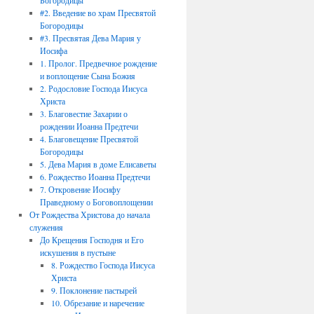
Богородицы
#2. Введение во храм Пресвятой
Богородицы
#3. Пресвятая Дева Мария у
Иосифа
1. Пролог. Предвечное рождение
и воплощение Сына Божия
2. Родословие Господа Иисуса
Христа
3. Благовестие Захарии о
рождении Иоанна Предтечи
4. Благовещение Пресвятой
Богородицы
5. Дева Мария в доме Елисаветы
6. Рождество Иоанна Предтечи
7. Откровение Иосифу
Праведному о Боговоплощении
От Рождества Христова до начала
служения
До Крещения Господня и Его
искушения в пустыне
8. Рождество Господа Иисуса
Христа
9. Поклонение пастырей
10. Обрезание и наречение