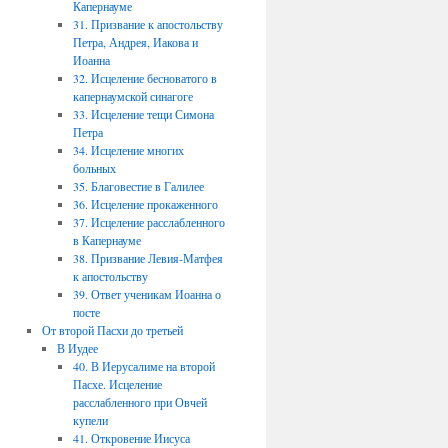
Капернауме
31. Призвание к апостольству
Петра, Андрея, Иакова и
Иоанна
32. Исцеление бесноватого в
капернаумской синагоге
33. Исцеление тещи Симона
Петра
34. Исцеление многих
больных
35. Благовестие в Галилее
36. Исцеление прокаженного
37. Исцеление расслабленного
в Капернауме
38. Призвание Левия-Матфея
к апостольству
39. Ответ ученикам Иоанна о
посте
От второй Пасхи до третьей
В Иудее
40. В Иерусалиме на второй
Пасхе. Исцеление
расслабленного при Овчей
купели
41. Откровение Иисуса