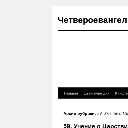
Четвероевангел
Главная
Евангелие дня
Киноле
Перейти
к
59. Учение о 
Архив рубрики:
содержимому
59. Учение о Царств