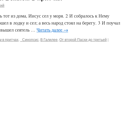
гий
ь тот из дома, Иисус сел у моря. 2 И собралось к Нему
шел в лодку и сел; а весь народ стоял на берегу. 3 И поучал
, вышел сеятель …
Читать далее
→
м в притчах
,
_Синопсис
,
В Галилее
,
От второй Пасхи до третьей
|