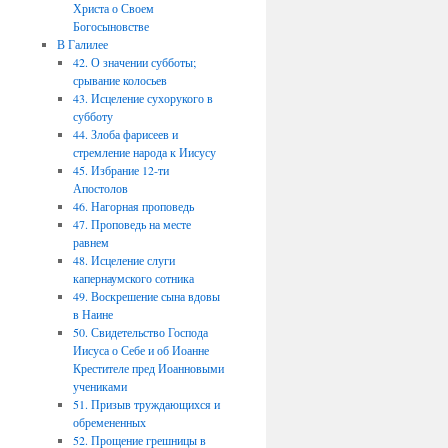
Христа о Своем
Богосыновстве
В Галилее
42. О значении субботы;
срывание колосьев
43. Исцеление сухорукого в
субботу
44. Злоба фарисеев и
стремление народа к Иисусу
45. Избрание 12-ти
Апостолов
46. Нагорная проповедь
47. Проповедь на месте
равнем
48. Исцеление слуги
капернаумского сотника
49. Воскрешение сына вдовы
в Наине
50. Свидетельство Господа
Иисуса о Себе и об Иоанне
Крестителе пред Иоанновыми
учениками
51. Призыв труждающихся и
обремененных
52. Прощение грешницы в