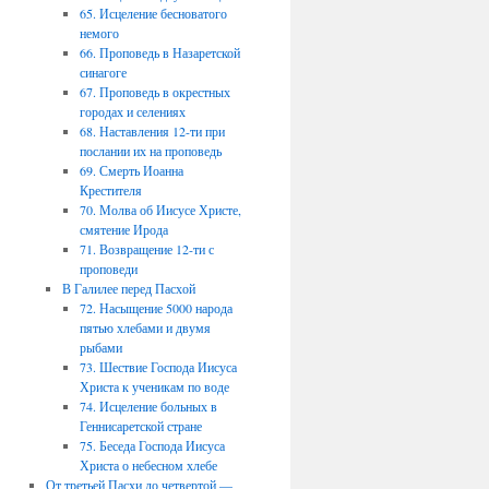
65. Исцеление бесноватого
немого
66. Проповедь в Назаретской
синагоге
67. Проповедь в окрестных
городах и селениях
68. Наставления 12-ти при
послании их на проповедь
69. Смерть Иоанна
Крестителя
70. Молва об Иисусе Христе,
смятение Ирода
71. Возвращение 12-ти с
проповеди
В Галилее перед Пасхой
72. Насыщение 5000 народа
пятью хлебами и двумя
рыбами
73. Шествие Господа Иисуса
Христа к ученикам по воде
74. Исцеление больных в
Геннисаретской стране
75. Беседа Господа Иисуса
Христа о небесном хлебе
От третьей Пасхи до четвертой —