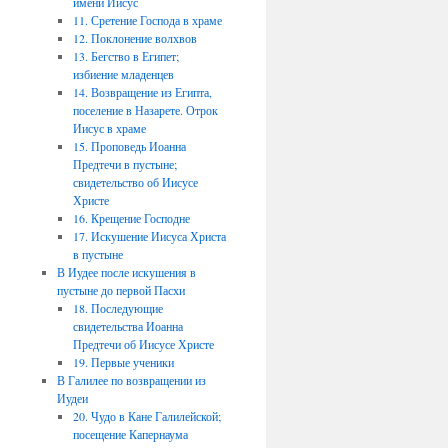
имени Иисус
11. Сретение Господа в храме
12. Поклонение волхвов
13. Бегство в Египет;
избиение младенцев
14. Возвращение из Египта,
поселение в Назарете. Отрок
Иисус в храме
15. Проповедь Иоанна
Предтечи в пустыне;
свидетельство об Иисусе
Христе
16. Крещение Господне
17. Искушение Иисуса Христа
в пустыне
В Иудее после искушения в
пустыне до первой Пасхи
18. Последующие
свидетельства Иоанна
Предтечи об Иисусе Христе
19. Первые ученики
В Галилее по возвращении из
Иудеи
20. Чудо в Кане Галилейской;
посещение Капернаума