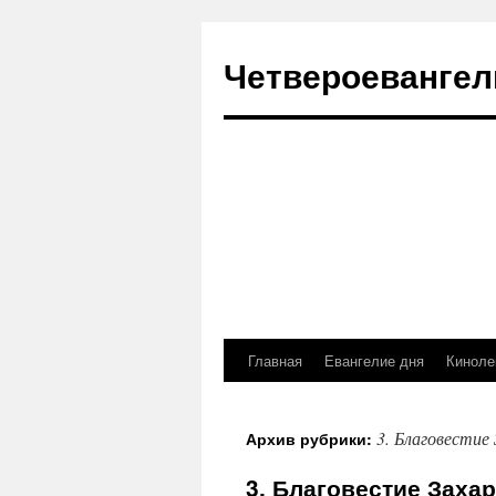
Четвероевангел
Главная
Евангелие дня
Киноле
Перейти
к
3. Благовестие
Архив рубрики:
содержимому
3. Благовестие Заха