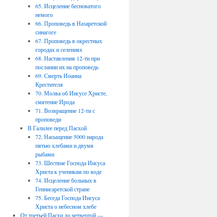
65. Исцеление бесноватого
немого
66. Проповедь в Назаретской
синагоге
67. Проповедь в окрестных
городах и селениях
68. Наставления 12-ти при
послании их на проповедь
69. Смерть Иоанна
Крестителя
70. Молва об Иисусе Христе,
смятение Ирода
71. Возвращение 12-ти с
проповеди
В Галилее перед Пасхой
72. Насыщение 5000 народа
пятью хлебами и двумя
рыбами
73. Шествие Господа Иисуса
Христа к ученикам по воде
74. Исцеление больных в
Геннисаретской стране
75. Беседа Господа Иисуса
Христа о небесном хлебе
От третьей Пасхи до четвертой —