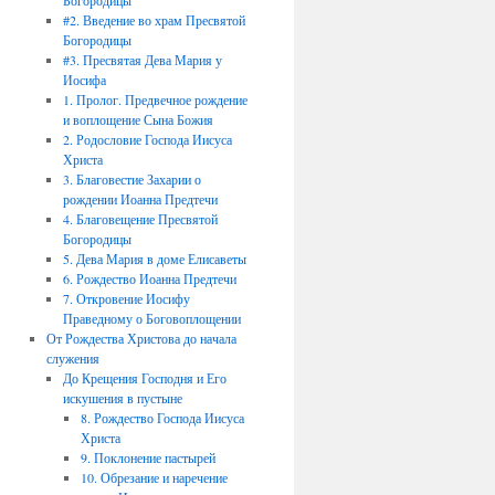
Богородицы
#2. Введение во храм Пресвятой
Богородицы
#3. Пресвятая Дева Мария у
Иосифа
1. Пролог. Предвечное рождение
и воплощение Сына Божия
2. Родословие Господа Иисуса
Христа
3. Благовестие Захарии о
рождении Иоанна Предтечи
4. Благовещение Пресвятой
Богородицы
5. Дева Мария в доме Елисаветы
6. Рождество Иоанна Предтечи
7. Откровение Иосифу
Праведному о Боговоплощении
От Рождества Христова до начала
служения
До Крещения Господня и Его
искушения в пустыне
8. Рождество Господа Иисуса
Христа
9. Поклонение пастырей
10. Обрезание и наречение