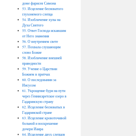
доме фарисея Симона
53. Исцеление бесноватого
глухонемого слепца
54. Изобличение хулы на
Духа Святого
55. Ответ Господа искавшим
от Него знамения
56. О внутреннем свете
57. Похвала слушающим
слово Божие
58. Изобличение внешней
праведности
59. Учение о Царствии
Божием в притчах
60. О последовании за
Иисусом
61. Укрощение бури на пути
через Геннисаретское озеро в
Гадаринскую страну
62. Исцеление бесноватых в
Гадаринской стране
63. Исцеление кровоточивой
больной и воскрешение
дочери Иаира
64. Исцеление двух слепцов