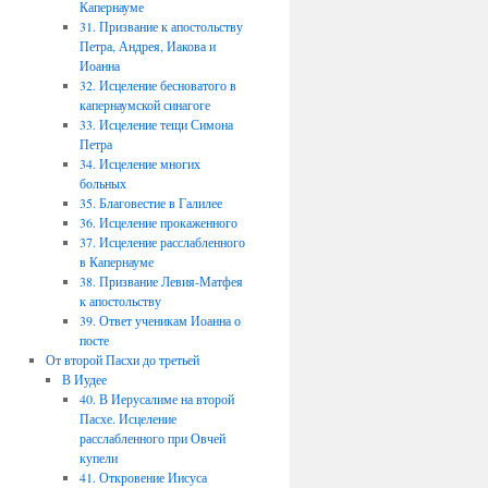
Капернауме
31. Призвание к апостольству
Петра, Андрея, Иакова и
Иоанна
32. Исцеление бесноватого в
капернаумской синагоге
33. Исцеление тещи Симона
Петра
34. Исцеление многих
больных
35. Благовестие в Галилее
36. Исцеление прокаженного
37. Исцеление расслабленного
в Капернауме
38. Призвание Левия-Матфея
к апостольству
39. Ответ ученикам Иоанна о
посте
От второй Пасхи до третьей
В Иудее
40. В Иерусалиме на второй
Пасхе. Исцеление
расслабленного при Овчей
купели
41. Откровение Иисуса