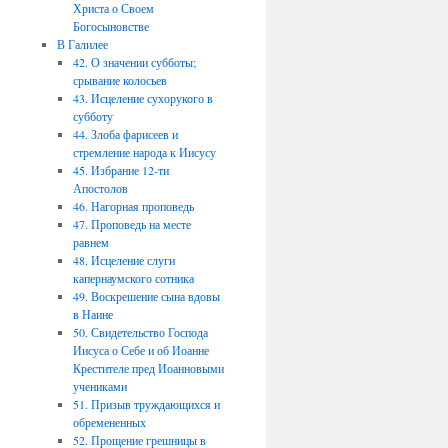
Христа о Своем
Богосыновстве
В Галилее
42. О значении субботы;
срывание колосьев
43. Исцеление сухорукого в
субботу
44. Злоба фарисеев и
стремление народа к Иисусу
45. Избрание 12-ти
Апостолов
46. Нагорная проповедь
47. Проповедь на месте
равнем
48. Исцеление слуги
капернаумского сотника
49. Воскрешение сына вдовы
в Наине
50. Свидетельство Господа
Иисуса о Себе и об Иоанне
Крестителе пред Иоанновыми
учениками
51. Призыв труждающихся и
обремененных
52. Прощение грешницы в