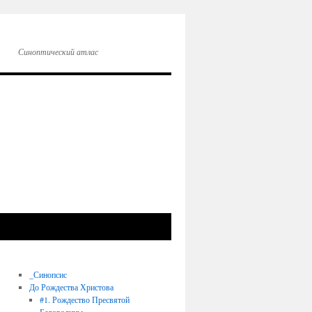
Синоптический атлас
_Синопсис
До Рождества Христова
#1. Рождество Пресвятой