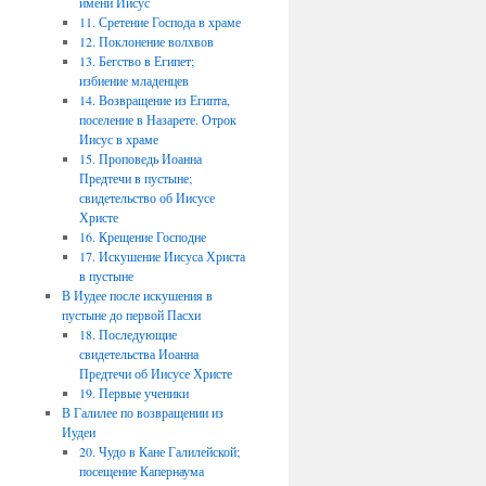
имени Иисус
11. Сретение Господа в храме
12. Поклонение волхвов
13. Бегство в Египет;
избиение младенцев
14. Возвращение из Египта,
поселение в Назарете. Отрок
Иисус в храме
15. Проповедь Иоанна
Предтечи в пустыне;
свидетельство об Иисусе
Христе
16. Крещение Господне
17. Искушение Иисуса Христа
в пустыне
В Иудее после искушения в
пустыне до первой Пасхи
18. Последующие
свидетельства Иоанна
Предтечи об Иисусе Христе
19. Первые ученики
В Галилее по возвращении из
Иудеи
20. Чудо в Кане Галилейской;
посещение Капернаума