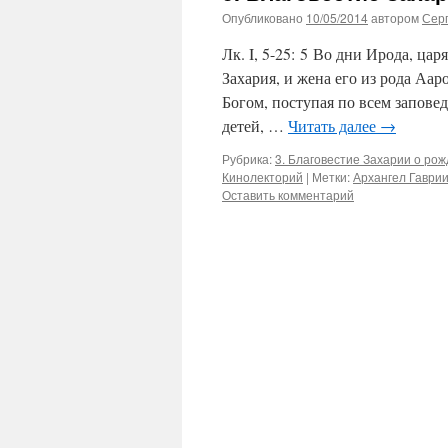
Опубликовано
10/05/2014
автором
Сер
Лк. I, 5-25: 5 Во дни Ирода, ц
Захария, и жена его из рода Аа
Богом, поступая по всем запове
детей, …
Читать далее
→
Рубрика:
3. Благовестие Захарии о ро
Кинолекторий
|
Метки:
Архангел Гаври
Оставить комментарий