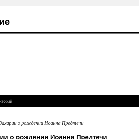
ие
кторий
 Захарии о рождении Иоанна Предтечи
рии о рождении Иоанна Предтечи