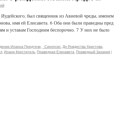
гий
аря Иудейского, был священник из Авиевой чреды, именем
ронова, имя ей Елисавета. 6 Оба они были праведны пред
дям и уставам Господним беспорочно. 7 У них не было
ждении Иоанна Предтечи
,
_Синопсис
,
До Рождества Христова
,
ил
,
Иоанн Креститель
,
Праведная Елизавета
,
Праведный Захария
|