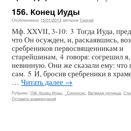
156. Конец Иуды
Опубликовано
15/01/2013
автором
Сергий
Мф. XXVII, 3-10: 3 Тогда Иуда, пре
что Он осужден, и, раскаявшись, во
сребреников первосвященникам и
старейшинам, 4 говоря: согрешил я,
невинную. Они же сказали ему: что 
сам. 5 И, бросив сребреники в храм
…
Читать далее
→
Рубрика:
156. Конец Иуды
,
_Синопсис
,
Великая пятница
,
Стр
Оставить комментарий