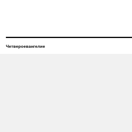
Четвероевангелие