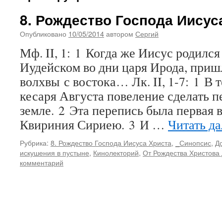
8. Рождество Господа Иисус
Опубликовано
10/05/2014
автором
Сергий
Мф. II, 1: 1 Когда же Иисус родилс
Иудейском во дни царя Ирода, приш
волхвы с востока… Лк. II, 1-7: 1 В 
кесаря Августа повеление сделать п
земле. 2 Эта перепись была первая 
Квириния Сириею. 3 И …
Читать д
Рубрика:
8. Рождество Господа Иисуса Христа
,
_Синопсис
,
Д
искушения в пустыне
,
Кинолекторий
,
От Рождества Христова
комментарий