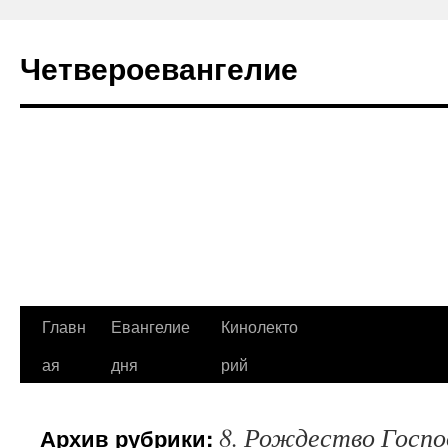
Четвероевангелие
Перейти
Главн
Евангелие
Кинолекто
к
ая
дня
рий
содержимому
8. Рождество Госпо
Архив рубрики: