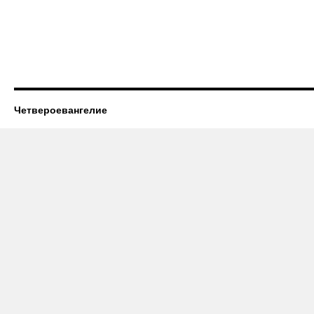
Четвероевангелие