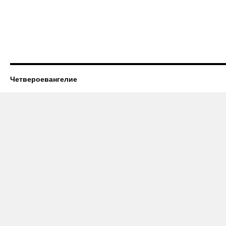
Четвероевангелие