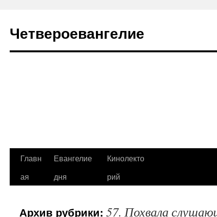
Четвероевангелие
Перейти
Главн
Евангелие
Кинолекто
к
ая
дня
рий
содержимому
57. Похвала слушаю
Архив рубрики: