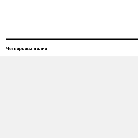
Четвероевангелие