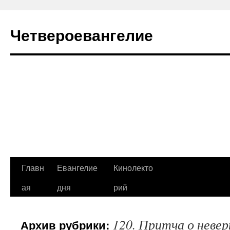
Четвероевангелие
Перейти
Главн
Евангелие
Кинолекто
к
ая
дня
рий
содержимому
120. Притча о неве
Архив рубрики: