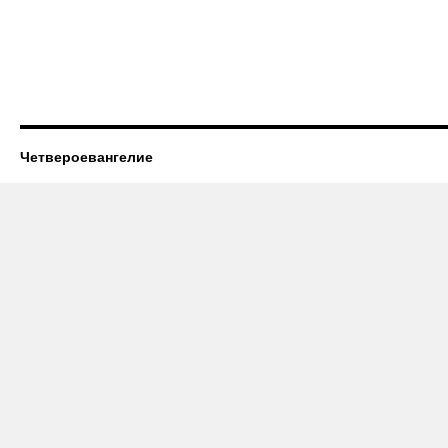
Четвероевангелие