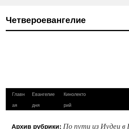
Четвероевангелие
Перейти
Главн
Евангелие
Кинолекто
к
ая
дня
рий
содержимому
По пути из Иудеи в
Архив рубрики: