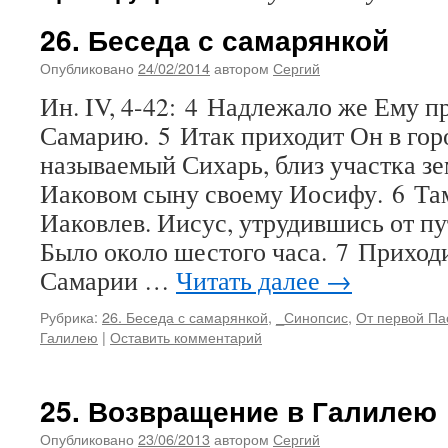
26. Беседа с самарянкой
Опубликовано
24/02/2014
автором
Сергий
Ин. IV, 4-42: 4 Надлежало же Ему п
Самарию. 5 Итак приходит Он в гор
называемый Сихарь, близ участка зе
Иаковом сыну своему Иосифу. 6 Та
Иаковлев. Иисус, утрудившись от пут
Было около шестого часа. 7 Приход
Самарии …
Читать далее
→
Рубрика:
26. Беседа с самарянкой
,
_Синопсис
,
От первой Па
Галилею
|
Оставить комментарий
25. Возвращение в Галилею
Опубликовано
23/06/2013
автором
Сергий