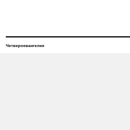
Четвероевангелие