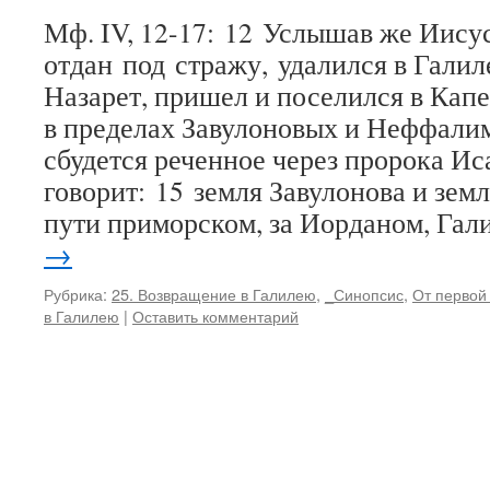
Мф. IV, 12-17: 12 Услышав же Иисус
отдан под стражу, удалился в Галил
Назарет, пришел и поселился в Кап
в пределах Завулоновых и Неффали
сбудется реченное через пророка И
говорит: 15 земля Завулонова и зем
пути приморском, за Иорданом, Га
→
Рубрика:
25. Возвращение в Галилею
,
_Синопсис
,
От первой
в Галилею
|
Оставить комментарий