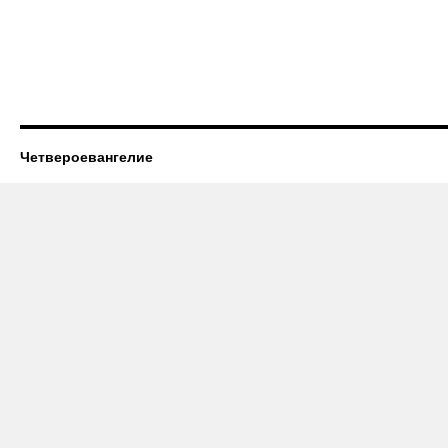
Четвероевангелие