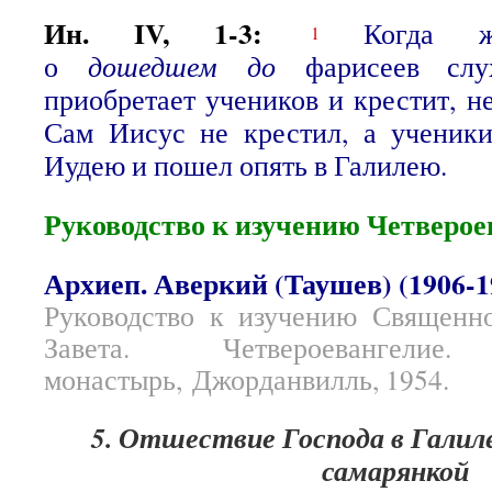
Ин. IV, 1-3:
Когда 
1
о
дошедшем
до
фарисеев слу
приобретает учеников и крестит, 
Сам Иисус не крестил, а ученик
Иудею и пошел опять в Галилею.
Руководство к изучению Четверое
Архиеп. Аверкий (Таушев) (1906-1
Руководство к изучению Священн
Завета. Четвероевангелие.
монастырь, Джорданвилль, 1954.
5. Отшествие Господа в Галиле
самарянкой