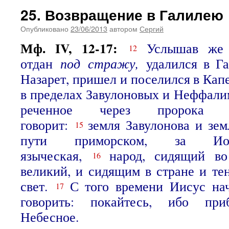
25. Возвращение в Галилею
Опубликовано
23/06/2013
автором
Сергий
Мф. IV, 12-17:
Услышав же 
12
отдан
под
стражу,
удалился в Г
Назарет, пришел и поселился в Кап
в пределах Завулоновых и Неффал
реченное через пророка 
говорит:
земля Завулонова и зе
15
пути приморском, за Иор
языческая,
народ, сидящий во
16
великий, и сидящим в стране и те
свет.
С того времени Иисус нач
17
говорить: покайтесь, ибо при
Небесное.