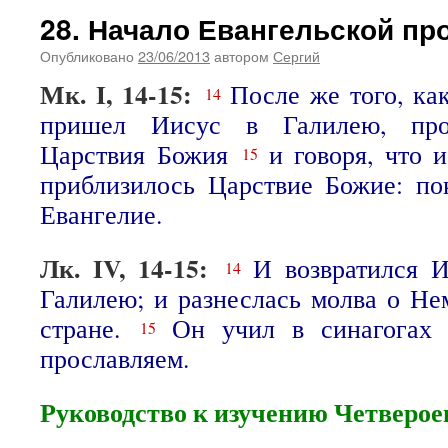
28. Начало Евангельской пр
Опубликовано
23/06/2013
автором
Сергий
Мк. I, 14-15:
После же того, ка
14
пришел Иисус в Галилею, проп
Царствия Божия
и говоря, что 
15
приблизилось Царствие Божие: по
Евангелие.
Лк. IV, 14-15:
И возвратился И
14
Галилею; и разнеслась молва о Не
стране.
Он учил в синагогах 
15
прославляем.
Руководство к изучению Четверое