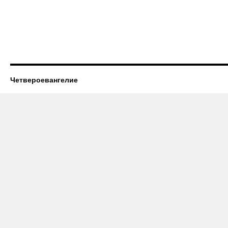
Четвероевангелие