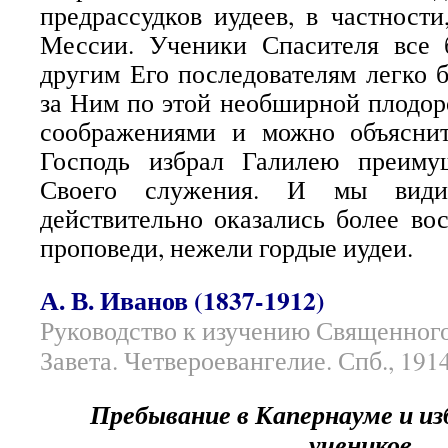
предрассудков иудеев, в частности
Мессии. Ученики Спасителя все 
другим Его последователям легко 
за Ним по этой необширной плодор
соображениями и можно объясни
Господь избрал Галилею преиму
Своего служения. И мы види
действительно оказались более в
проповеди, нежели гордые иудеи.
А. В. Иванов (1837-1912)
Руководство к изучению Священног
Завета. Четвероевангелие. Спб., 1914
Пребывание в Капернауме и и
учеников