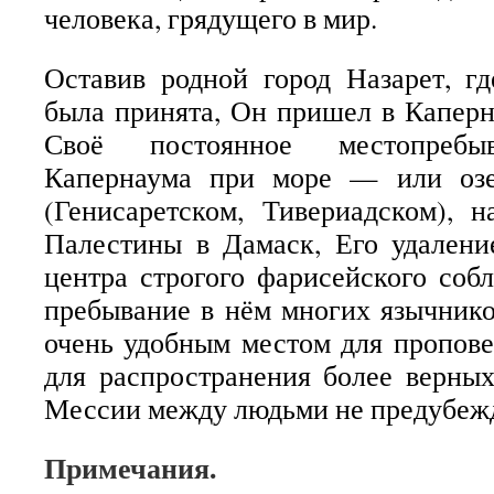
человека, грядущего в мир.
Оставив родной город Назарет, г
была принята, Он пришел в Каперн
Своё постоянное местопребы
Капернаума при море — или оз
(Генисаретском, Тивериадском), 
Палестины в Дамаск, Его удален
центра строгого фарисейского со
пребывание в нём многих язычник
очень удобным местом для пропов
для распространения более верны
Мессии между людьми не предубе
Примечания.