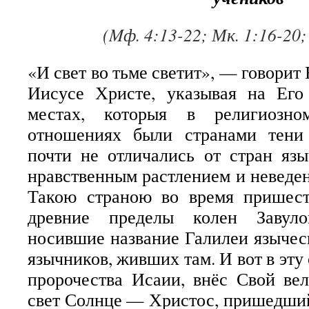
(Μф. 4:13-22; Мк. 1:16-20;
«И свет во тьме светит», — говорит
Иисусе Христе, указывая на Его
местах, которыя в религиозно
отношениях были странами тени
почти не отличались от стран яз
нравственным растлением и неведен
Такою страною во время пришес
древние пределы колен Завул
носившие название Галилеи языче
язычников, живших там. И вот в эту 
пророчества Исаии, внёс Свой ве
свет Солнце — Христос, пришедший